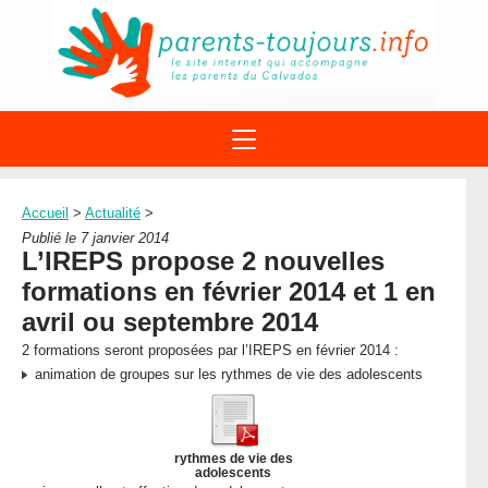
ACTIONS
APPELS A PROJET
Accueil
>
Actualité
>
STRUCTURES
DISPOSITIFS PARENTALITÉ
Publié le 7 janvier 2014
À PROPOS DU REAAP
L’IREPS propose 2 nouvelles
SITES INTERNET
DOCUMENTS
formations en février 2014 et 1 en
1ÈRE VISITE
NUMÉROS VERTS
FORMATIONS
avril ou septembre 2014
ACTUALITÉ
LEXIQUE
2 formations seront proposées par l’IREPS en février 2014 :
AGENDA
LETTRES D’INFO
animation de groupes sur les rythmes de vie des adolescents
MENTIONS LÉGALES
CONTACT
rythmes de vie des
adolescents