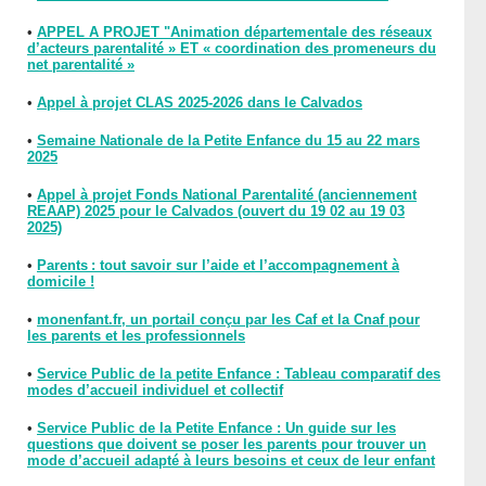
•
APPEL A PROJET "Animation départementale des réseaux
d’acteurs parentalité » ET « coordination des promeneurs du
net parentalité »
•
Appel à projet CLAS 2025-2026 dans le Calvados
•
Semaine Nationale de la Petite Enfance du 15 au 22 mars
2025
•
Appel à projet Fonds National Parentalité (anciennement
REAAP) 2025 pour le Calvados (ouvert du 19 02 au 19 03
2025)
•
Parents : tout savoir sur l’aide et l’accompagnement à
domicile !
•
monenfant.fr, un portail conçu par les Caf et la Cnaf pour
les parents et les professionnels
•
Service Public de la petite Enfance : Tableau comparatif des
modes d’accueil individuel et collectif
•
Service Public de la Petite Enfance : Un guide sur les
questions que doivent se poser les parents pour trouver un
mode d’accueil adapté à leurs besoins et ceux de leur enfant