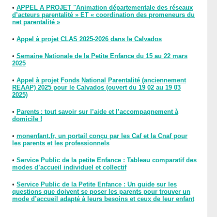
•
APPEL A PROJET "Animation départementale des réseaux
d’acteurs parentalité » ET « coordination des promeneurs du
net parentalité »
•
Appel à projet CLAS 2025-2026 dans le Calvados
•
Semaine Nationale de la Petite Enfance du 15 au 22 mars
2025
•
Appel à projet Fonds National Parentalité (anciennement
REAAP) 2025 pour le Calvados (ouvert du 19 02 au 19 03
2025)
•
Parents : tout savoir sur l’aide et l’accompagnement à
domicile !
•
monenfant.fr, un portail conçu par les Caf et la Cnaf pour
les parents et les professionnels
•
Service Public de la petite Enfance : Tableau comparatif des
modes d’accueil individuel et collectif
•
Service Public de la Petite Enfance : Un guide sur les
questions que doivent se poser les parents pour trouver un
mode d’accueil adapté à leurs besoins et ceux de leur enfant