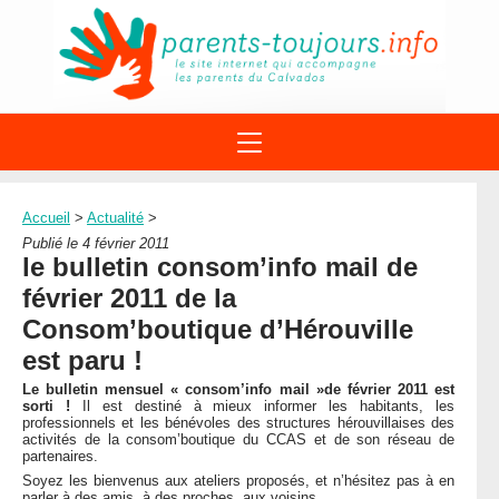
ACTIONS
APPELS A PROJET
Accueil
>
Actualité
>
STRUCTURES
DISPOSITIFS PARENTALITÉ
Publié le 4 février 2011
À PROPOS DU REAAP
le bulletin consom’info mail de
SITES INTERNET
DOCUMENTS
février 2011 de la
1ÈRE VISITE
NUMÉROS VERTS
FORMATIONS
Consom’boutique d’Hérouville
ACTUALITÉ
LEXIQUE
est paru !
AGENDA
LETTRES D’INFO
Le bulletin mensuel « consom’info mail »de février 2011 est
sorti !
Il est destiné à mieux informer les habitants, les
MENTIONS LÉGALES
professionnels et les bénévoles des structures hérouvillaises des
activités de la consom’boutique du CCAS et de son réseau de
CONTACT
partenaires.
Soyez les bienvenus aux ateliers proposés, et n’hésitez pas à en
parler à des amis, à des proches, aux voisins...