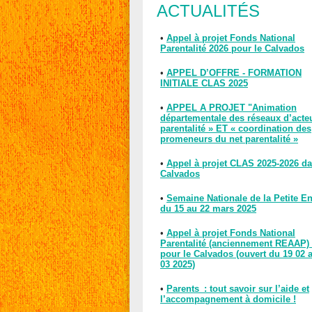
ACTUALITÉS
•
Appel à projet Fonds National
Parentalité 2026 pour le Calvados
•
APPEL D’OFFRE - FORMATION
INITIALE CLAS 2025
•
APPEL A PROJET "Animation
départementale des réseaux d’acte
parentalité » ET « coordination des
promeneurs du net parentalité »
•
Appel à projet CLAS 2025-2026 da
Calvados
•
Semaine Nationale de la Petite E
du 15 au 22 mars 2025
•
Appel à projet Fonds National
Parentalité (anciennement REAAP)
pour le Calvados (ouvert du 19 02 
03 2025)
•
Parents : tout savoir sur l’aide et
l’accompagnement à domicile !