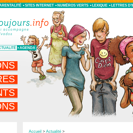
PARENTALITÉ
SITES INTERNET
NUMÉROS VERTS
LEXIQUE
LETTRES D’
CTUALITÉ
AGENDA
ONS
RES
NTS
ONS
Accueil
>
Actualité
>