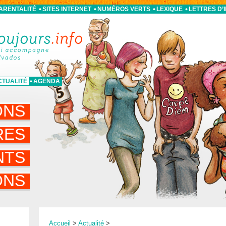
PARENTALITÉ
SITES INTERNET
NUMÉROS VERTS
LEXIQUE
LETTRES D’
CTUALITÉ
AGENDA
ONS
RES
NTS
ONS
Accueil
>
Actualité
>