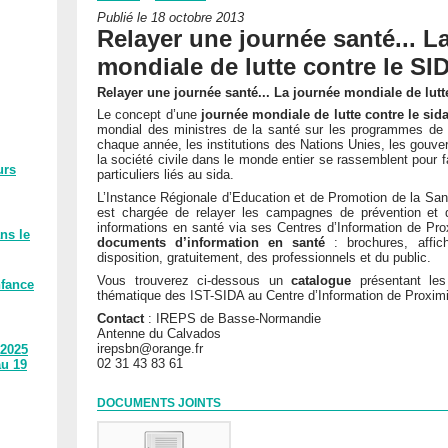
Publié le 18 octobre 2013
Relayer une journée santé... L
mondiale de lutte contre le SI
Relayer une journée santé... La journée mondiale de lutt
Le concept d’une
journée mondiale de lutte contre le sid
mondial des ministres de la santé sur les programmes de p
chaque année, les institutions des Nations Unies, les gouve
la société civile dans le monde entier se rassemblent pour
urs
particuliers liés au sida.
L’Instance Régionale d’Education et de Promotion de la S
est chargée de relayer les campagnes de prévention et d
informations en santé via ses Centres d’Information de Prox
ns le
documents d’information en santé
: brochures, affich
disposition, gratuitement, des professionnels et du public.
Vous trouverez ci-dessous un
catalogue
présentant les
nfance
thématique des IST-SIDA au Centre d’Information de Proximité
Contact
: IREPS de Basse-Normandie
Antenne du Calvados
irepsbn@orange.fr
 2025
02 31 43 83 61
au 19
DOCUMENTS JOINTS