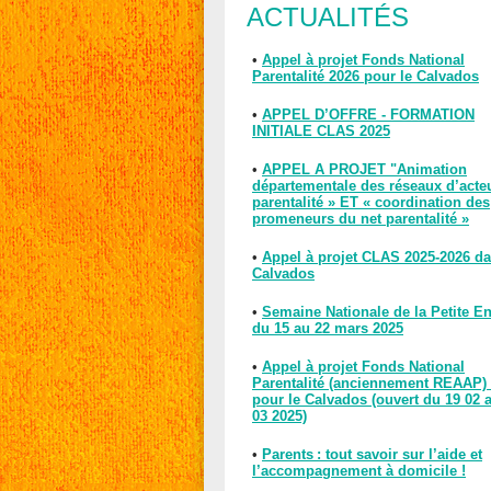
ACTUALITÉS
•
Appel à projet Fonds National
Parentalité 2026 pour le Calvados
•
APPEL D’OFFRE - FORMATION
INITIALE CLAS 2025
•
APPEL A PROJET "Animation
départementale des réseaux d’acte
parentalité » ET « coordination des
promeneurs du net parentalité »
•
Appel à projet CLAS 2025-2026 da
Calvados
•
Semaine Nationale de la Petite E
du 15 au 22 mars 2025
•
Appel à projet Fonds National
Parentalité (anciennement REAAP)
pour le Calvados (ouvert du 19 02 
03 2025)
•
Parents : tout savoir sur l’aide et
l’accompagnement à domicile !