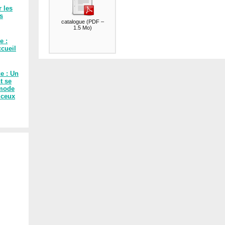
r les
es
catalogue
(
PDF –
1.5 Mo
)
e :
cueil
ce : Un
t se
 mode
 ceux