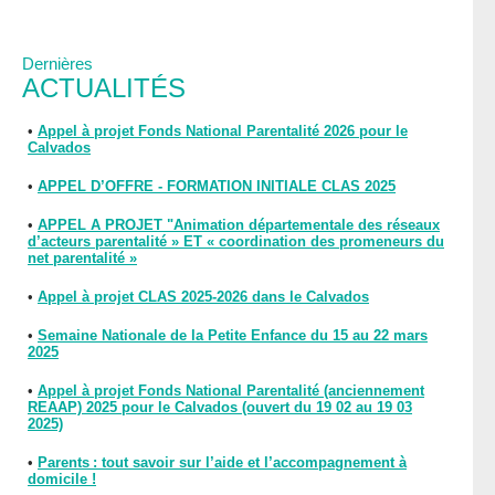
Dernières
ACTUALITÉS
•
Appel à projet Fonds National Parentalité 2026 pour le
Calvados
•
APPEL D’OFFRE - FORMATION INITIALE CLAS 2025
•
APPEL A PROJET "Animation départementale des réseaux
d’acteurs parentalité » ET « coordination des promeneurs du
net parentalité »
•
Appel à projet CLAS 2025-2026 dans le Calvados
•
Semaine Nationale de la Petite Enfance du 15 au 22 mars
2025
•
Appel à projet Fonds National Parentalité (anciennement
REAAP) 2025 pour le Calvados (ouvert du 19 02 au 19 03
2025)
•
Parents : tout savoir sur l’aide et l’accompagnement à
domicile !