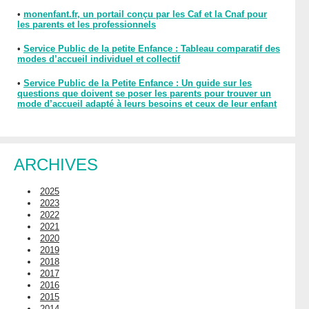
•
monenfant.fr, un portail conçu par les Caf et la Cnaf pour
les parents et les professionnels
•
Service Public de la petite Enfance : Tableau comparatif des
modes d’accueil individuel et collectif
•
Service Public de la Petite Enfance : Un guide sur les
questions que doivent se poser les parents pour trouver un
mode d’accueil adapté à leurs besoins et ceux de leur enfant
ARCHIVES
2025
2023
2022
2021
2020
2019
2018
2017
2016
2015
2014