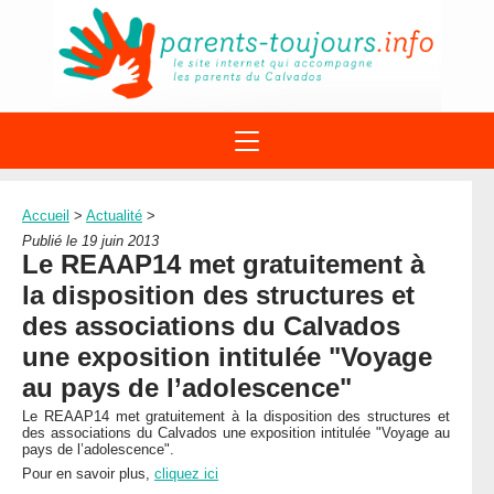
ACTIONS
APPELS A PROJET
Accueil
>
Actualité
>
STRUCTURES
DISPOSITIFS PARENTALITÉ
Publié le 19 juin 2013
À PROPOS DU REAAP
Le REAAP14 met gratuitement à
SITES INTERNET
DOCUMENTS
la disposition des structures et
1ÈRE VISITE
NUMÉROS VERTS
FORMATIONS
des associations du Calvados
ACTUALITÉ
LEXIQUE
une exposition intitulée "Voyage
AGENDA
LETTRES D’INFO
au pays de l’adolescence"
MENTIONS LÉGALES
Le REAAP14 met gratuitement à la disposition des structures et
des associations du Calvados une exposition intitulée "Voyage au
CONTACT
pays de l’adolescence".
Pour en savoir plus,
cliquez ici