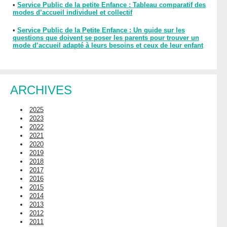
•
Service Public de la petite Enfance : Tableau comparatif des
modes d’accueil individuel et collectif
•
Service Public de la Petite Enfance : Un guide sur les
questions que doivent se poser les parents pour trouver un
mode d’accueil adapté à leurs besoins et ceux de leur enfant
ARCHIVES
2025
2023
2022
2021
2020
2019
2018
2017
2016
2015
2014
2013
2012
2011