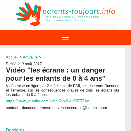
ACTIONS
APPELS A PROJET
Accueil
>
Actualité
>
STRUCTURES
DISPOSITIFS PARENTALITÉ
Publié le 9 août 2017
À PROPOS DU REAAP
Vidéo "les écrans : un danger
SITES INTERNET
DOCUMENTS
pour les enfants de 0 à 4 ans"
1ÈRE VISITE
NUMÉROS VERTS
FORMATIONS
Vidéo mise en ligne par 2 médecins de PMI, les docteurs Ducanda
ACTUALITÉ
LEXIQUE
et Terrasse, sur les conséquences graves de tous les écrans sur
les enfants de 0 à 4 ans.
AGENDA
LETTRES D’INFO
https://www.youtube.com/watch?v=9-eIdSE57Jw
contact : ducanda.terrasse.prevention.ecrans@hotmail.com
MENTIONS LÉGALES
CONTACT
Dernières