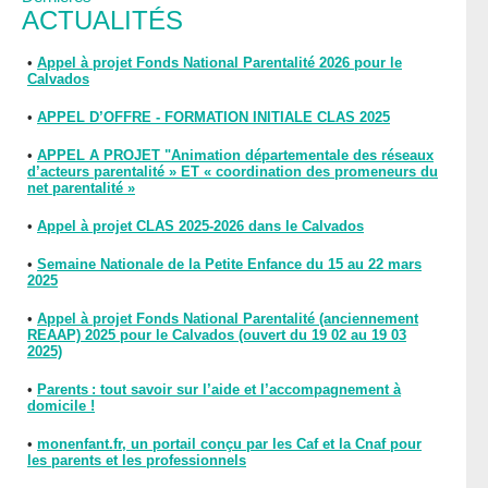
ACTUALITÉS
•
Appel à projet Fonds National Parentalité 2026 pour le
Calvados
•
APPEL D’OFFRE - FORMATION INITIALE CLAS 2025
•
APPEL A PROJET "Animation départementale des réseaux
d’acteurs parentalité » ET « coordination des promeneurs du
net parentalité »
•
Appel à projet CLAS 2025-2026 dans le Calvados
•
Semaine Nationale de la Petite Enfance du 15 au 22 mars
2025
•
Appel à projet Fonds National Parentalité (anciennement
REAAP) 2025 pour le Calvados (ouvert du 19 02 au 19 03
2025)
•
Parents : tout savoir sur l’aide et l’accompagnement à
domicile !
•
monenfant.fr, un portail conçu par les Caf et la Cnaf pour
les parents et les professionnels