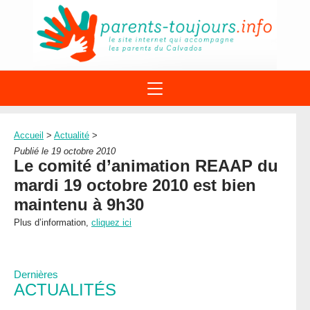
ACTIONS
APPELS A PROJET
Accueil
>
Actualité
>
STRUCTURES
DISPOSITIFS PARENTALITÉ
Publié le 19 octobre 2010
À PROPOS DU REAAP
Le comité d’animation REAAP du
SITES INTERNET
DOCUMENTS
mardi 19 octobre 2010 est bien
1ÈRE VISITE
NUMÉROS VERTS
FORMATIONS
maintenu à 9h30
ACTUALITÉ
LEXIQUE
Plus d’information,
cliquez ici
AGENDA
LETTRES D’INFO
MENTIONS LÉGALES
Dernières
CONTACT
ACTUALITÉS