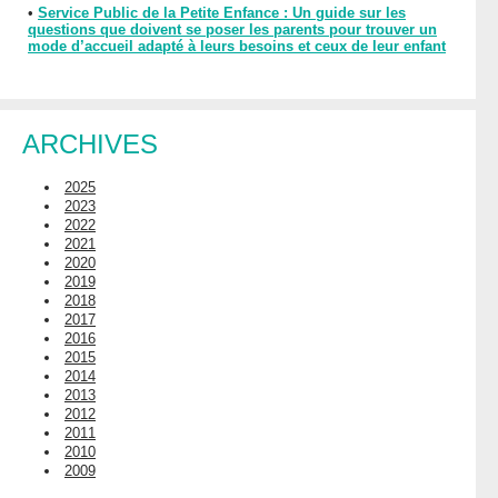
•
Service Public de la Petite Enfance : Un guide sur les
questions que doivent se poser les parents pour trouver un
mode d’accueil adapté à leurs besoins et ceux de leur enfant
ARCHIVES
2025
2023
2022
2021
2020
2019
2018
2017
2016
2015
2014
2013
2012
2011
2010
2009