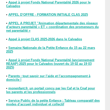
•
Appel à projet Fonds National Parentalité 2026 pour le
Calvados
•
APPEL D’OFFRE - FORMATION INITIALE CLAS 2025
•
APPEL A PROJET "Animation départementale des réseaux
d’acteurs parentalité » ET « coordination des promeneurs du
net parentalité »
•
Appel à projet CLAS 2025-2026 dans le Calvados
•
Semaine Nationale de la Petite Enfance du 15 au 22 mars
2025
•
Appel à projet Fonds National Parentalité (anciennement
REAAP) 2025 pour le Calvados (ouvert du 19 02 au 19 03
2025)
•
Parents : tout savoir sur l’aide et l’accompagnement à
domicile !
•
monenfant.fr, un portail conçu par les Caf et la Cnaf pour
les parents et les professionnels
•
Service Public de la petite Enfance : Tableau comparatif des
modes d’accueil individuel et collectif