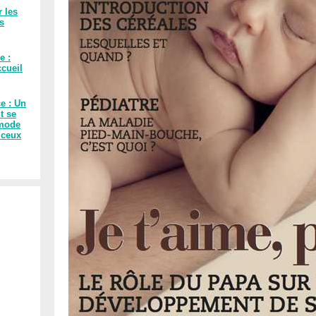
r les
es
e :
cueil
ce : Un
t se
 mode
 ceux