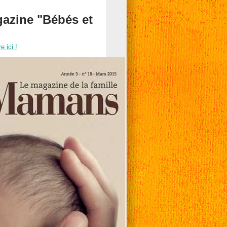
azine "Bébés et
re ici !