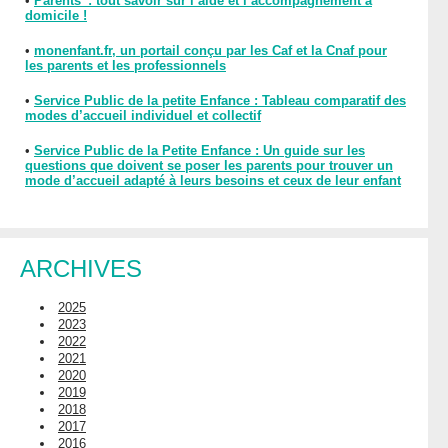
•
Parents : tout savoir sur l’aide et l’accompagnement à
domicile !
•
monenfant.fr, un portail conçu par les Caf et la Cnaf pour
les parents et les professionnels
•
Service Public de la petite Enfance : Tableau comparatif des
modes d’accueil individuel et collectif
•
Service Public de la Petite Enfance : Un guide sur les
questions que doivent se poser les parents pour trouver un
mode d’accueil adapté à leurs besoins et ceux de leur enfant
ARCHIVES
2025
2023
2022
2021
2020
2019
2018
2017
2016