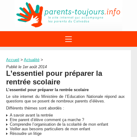
ACTIONS
APPELS A PROJET
Accueil
>
Actualité
>
STRUCTURES
DISPOSITIFS PARENTALITÉ
Publié le 1er août 2014
À PROPOS DU REAAP
L’essentiel pour préparer la
SITES INTERNET
DOCUMENTS
rentrée scolaire
1ÈRE VISITE
NUMÉROS VERTS
FORMATIONS
L’essentiel pour préparer la rentrée scolaire
ACTUALITÉ
LEXIQUE
Le site internet du Ministère de l’Education Nationale répond aux
AGENDA
questions que se posent de nombreux parents d’élèves.
LETTRES D’INFO
Différents thèmes sont abordés :
MENTIONS LÉGALES
A savoir avant la rentrée
Etre parent d’élève comment ça marche ?
CONTACT
Comprendre l’organisation de la scolarité de mon enfant
Veiller aux besoins particuliers de mon enfant
Résoudre un litige