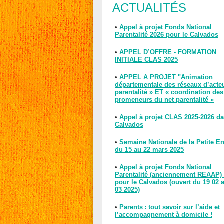
ACTUALITÉS
•
Appel à projet Fonds National
Parentalité 2026 pour le Calvados
•
APPEL D’OFFRE - FORMATION
INITIALE CLAS 2025
•
APPEL A PROJET "Animation
départementale des réseaux d’acte
parentalité » ET « coordination des
promeneurs du net parentalité »
•
Appel à projet CLAS 2025-2026 da
Calvados
•
Semaine Nationale de la Petite E
du 15 au 22 mars 2025
•
Appel à projet Fonds National
Parentalité (anciennement REAAP)
pour le Calvados (ouvert du 19 02 
03 2025)
•
Parents : tout savoir sur l’aide et
l’accompagnement à domicile !