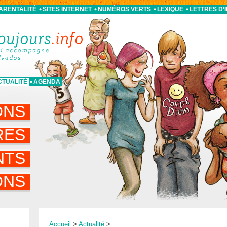
PARENTALITÉ
SITES INTERNET
NUMÉROS VERTS
LEXIQUE
LETTRES D’
CTUALITÉ
AGENDA
ONS
RES
NTS
ONS
Accueil
>
Actualité
>