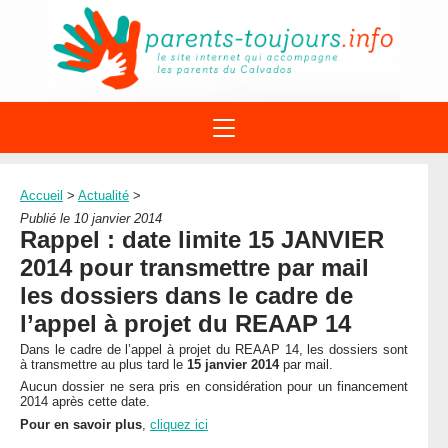
ACTIONS
APPELS A PROJET
Accueil
>
Actualité
>
STRUCTURES
DISPOSITIFS PARENTALITÉ
Publié le 10 janvier 2014
À PROPOS DU REAAP
Rappel : date limite 15 JANVIER
SITES INTERNET
DOCUMENTS
2014 pour transmettre par mail
1ÈRE VISITE
NUMÉROS VERTS
FORMATIONS
les dossiers dans le cadre de
ACTUALITÉ
LEXIQUE
l’appel à projet du REAAP 14
AGENDA
LETTRES D’INFO
Dans le cadre de l’appel à projet du REAAP 14, les dossiers sont
à transmettre au plus tard le
15 janvier 2014
par mail.
MENTIONS LÉGALES
Aucun dossier ne sera pris en considération pour un financement
CONTACT
2014 après cette date.
Pour en savoir plus
,
cliquez ici