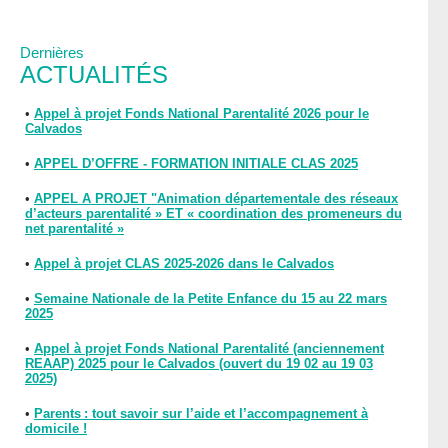
Dernières
ACTUALITÉS
•
Appel à projet Fonds National Parentalité 2026 pour le
Calvados
•
APPEL D’OFFRE - FORMATION INITIALE CLAS 2025
•
APPEL A PROJET "Animation départementale des réseaux
d’acteurs parentalité » ET « coordination des promeneurs du
net parentalité »
•
Appel à projet CLAS 2025-2026 dans le Calvados
•
Semaine Nationale de la Petite Enfance du 15 au 22 mars
2025
•
Appel à projet Fonds National Parentalité (anciennement
REAAP) 2025 pour le Calvados (ouvert du 19 02 au 19 03
2025)
•
Parents : tout savoir sur l’aide et l’accompagnement à
domicile !