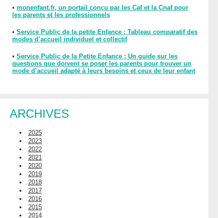
•
monenfant.fr, un portail conçu par les Caf et la Cnaf pour
les parents et les professionnels
•
Service Public de la petite Enfance : Tableau comparatif des
modes d’accueil individuel et collectif
•
Service Public de la Petite Enfance : Un guide sur les
questions que doivent se poser les parents pour trouver un
mode d’accueil adapté à leurs besoins et ceux de leur enfant
ARCHIVES
2025
2023
2022
2021
2020
2019
2018
2017
2016
2015
2014