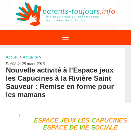
ACTIONS
APPELS A PROJET
Accueil
>
Actualité
>
STRUCTURES
DISPOSITIFS PARENTALITÉ
Publié le 28 mars 2016
À PROPOS DU REAAP
Nouvelle activité à l’Espace jeux
SITES INTERNET
DOCUMENTS
les Capucines à la Rivière Saint
1ÈRE VISITE
NUMÉROS VERTS
FORMATIONS
Sauveur : Remise en forme pour
ACTUALITÉ
LEXIQUE
les mamans
AGENDA
LETTRES D’INFO
MENTIONS LÉGALES
CONTACT