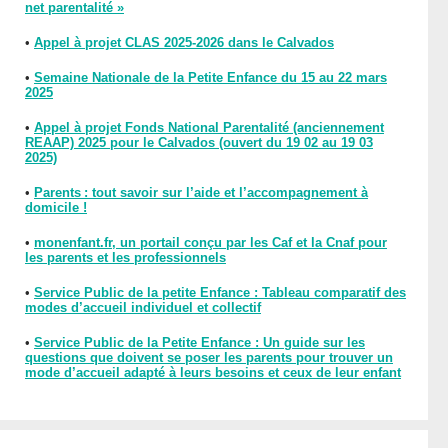
net parentalité »
•
Appel à projet CLAS 2025-2026 dans le Calvados
•
Semaine Nationale de la Petite Enfance du 15 au 22 mars
2025
•
Appel à projet Fonds National Parentalité (anciennement
REAAP) 2025 pour le Calvados (ouvert du 19 02 au 19 03
2025)
•
Parents : tout savoir sur l’aide et l’accompagnement à
domicile !
•
monenfant.fr, un portail conçu par les Caf et la Cnaf pour
les parents et les professionnels
•
Service Public de la petite Enfance : Tableau comparatif des
modes d’accueil individuel et collectif
•
Service Public de la Petite Enfance : Un guide sur les
questions que doivent se poser les parents pour trouver un
mode d’accueil adapté à leurs besoins et ceux de leur enfant