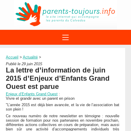
ACTIONS
APPELS A PROJET
Accueil
>
Actualité
>
STRUCTURES
DISPOSITIFS PARENTALITÉ
Publié le 29 juin 2015
À PROPOS DU REAAP
La lettre d’information de juin
SITES INTERNET
DOCUMENTS
2015 d’Enjeux d’Enfants Grand
1ÈRE VISITE
NUMÉROS VERTS
FORMATIONS
Ouest est parue
ACTUALITÉ
LEXIQUE
Enjeux d’Enfants Grand Ouest
:
AGENDA
Vivre et grandir avec un parent en prison
LETTRES D’INFO
"L’année 2015 est déjà bien avancée, et la vie de l’association bat
MENTIONS LÉGALES
son plein !
Ce nouveau numéro de notre newsletter en témoigne : nouvelle
CONTACT
session de formation pour nos partenaires en novembre prochain,
différentes actions collectives en cours de préparation, mais aussi
bien sûr une activité d’accompagnements individuels très