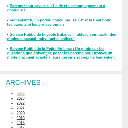
•
Parents : tout savoir sur l’aide et l’accompagnement à
domicile !
•
monenfant.fr, un portail conçu par les Caf et la Cnaf pour
les parents et les professionnels
•
Service Public de la petite Enfance : Tableau comparatif des
modes d’accueil individuel et collectif
•
Service Public de la Petite Enfance : Un guide sur les
questions que doivent se poser les parents pour trouver un
mode d’accueil adapté à leurs besoins et ceux de leur enfant
ARCHIVES
2025
2023
2022
2021
2020
2019
2018
2017