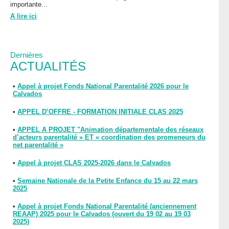
importante...
A lire ici
Dernières
ACTUALITÉS
•
Appel à projet Fonds National Parentalité 2026 pour le
Calvados
•
APPEL D’OFFRE - FORMATION INITIALE CLAS 2025
•
APPEL A PROJET "Animation départementale des réseaux
d’acteurs parentalité » ET « coordination des promeneurs du
net parentalité »
•
Appel à projet CLAS 2025-2026 dans le Calvados
•
Semaine Nationale de la Petite Enfance du 15 au 22 mars
2025
•
Appel à projet Fonds National Parentalité (anciennement
REAAP) 2025 pour le Calvados (ouvert du 19 02 au 19 03
2025)