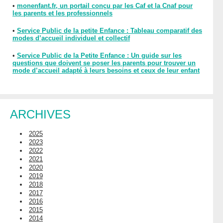
•
monenfant.fr, un portail conçu par les Caf et la Cnaf pour
les parents et les professionnels
•
Service Public de la petite Enfance : Tableau comparatif des
modes d’accueil individuel et collectif
•
Service Public de la Petite Enfance : Un guide sur les
questions que doivent se poser les parents pour trouver un
mode d’accueil adapté à leurs besoins et ceux de leur enfant
ARCHIVES
2025
2023
2022
2021
2020
2019
2018
2017
2016
2015
2014