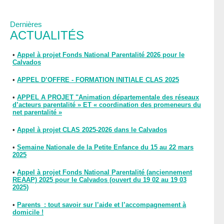
Dernières
ACTUALITÉS
•
Appel à projet Fonds National Parentalité 2026 pour le
Calvados
•
APPEL D’OFFRE - FORMATION INITIALE CLAS 2025
•
APPEL A PROJET "Animation départementale des réseaux
d’acteurs parentalité » ET « coordination des promeneurs du
net parentalité »
•
Appel à projet CLAS 2025-2026 dans le Calvados
•
Semaine Nationale de la Petite Enfance du 15 au 22 mars
2025
•
Appel à projet Fonds National Parentalité (anciennement
REAAP) 2025 pour le Calvados (ouvert du 19 02 au 19 03
2025)
•
Parents : tout savoir sur l’aide et l’accompagnement à
domicile !