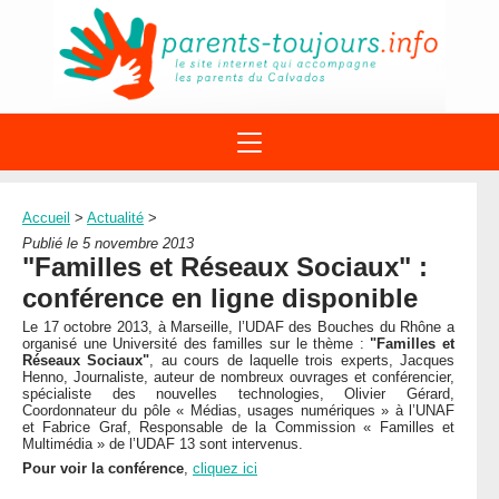
ACTIONS
APPELS A PROJET
Accueil
>
Actualité
>
STRUCTURES
DISPOSITIFS PARENTALITÉ
Publié le 5 novembre 2013
À PROPOS DU REAAP
"Familles et Réseaux Sociaux" :
SITES INTERNET
DOCUMENTS
conférence en ligne disponible
1ÈRE VISITE
NUMÉROS VERTS
FORMATIONS
Le 17 octobre 2013, à Marseille, l’UDAF des Bouches du Rhône a
ACTUALITÉ
LEXIQUE
organisé une Université des familles sur le thème :
"Familles et
Réseaux Sociaux"
, au cours de laquelle trois experts, Jacques
AGENDA
LETTRES D’INFO
Henno, Journaliste, auteur de nombreux ouvrages et conférencier,
spécialiste des nouvelles technologies, Olivier Gérard,
Coordonnateur du pôle « Médias, usages numériques » à l’UNAF
MENTIONS LÉGALES
et Fabrice Graf, Responsable de la Commission « Familles et
Multimédia » de l’UDAF 13 sont intervenus.
CONTACT
Pour voir la conférence
,
cliquez ici