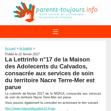
ACTIONS
APPELS A PROJET
Accueil
>
Actualité
>
STRUCTURES
DISPOSITIFS PARENTALITÉ
Publié le 21 février 2017
À PROPOS DU REAAP
La Lettrinfo n°17 de la Maison
SITES INTERNET
DOCUMENTS
des Adolecents du Calvados,
1ÈRE VISITE
NUMÉROS VERTS
FORMATIONS
consacrée aux services de soin
ACTUALITÉ
LEXIQUE
du territoire Nacre Terre-Mer est
AGENDA
LETTRES D’INFO
parue
MENTIONS LÉGALES
La Lettrinfo de février 2017 de la MDA14, consacrée aux services
de soin du territoire Nacre Terre-Mer est parue.
CONTACT
Vous pouvez également la consulter en actionnant le lien suivant :
http://www.maisondesados14.fr/wp-