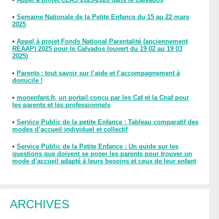
•
Semaine Nationale de la Petite Enfance du 15 au 22 mars
2025
•
Appel à projet Fonds National Parentalité (anciennement
REAAP) 2025 pour le Calvados (ouvert du 19 02 au 19 03
2025)
•
Parents : tout savoir sur l’aide et l’accompagnement à
domicile !
•
monenfant.fr, un portail conçu par les Caf et la Cnaf pour
les parents et les professionnels
•
Service Public de la petite Enfance : Tableau comparatif des
modes d’accueil individuel et collectif
•
Service Public de la Petite Enfance : Un guide sur les
questions que doivent se poser les parents pour trouver un
mode d’accueil adapté à leurs besoins et ceux de leur enfant
ARCHIVES