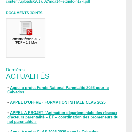
content/uploads/2017/02/mda14-lettrinfo-n17-r.pdf
DOCUMENTS JOINTS
Lettr’info février 2017
(
PDF – 1.2 Mo
)
Dernières
ACTUALITÉS
•
Appel à projet Fonds National Parentalité 2026 pour le
Calvados
•
APPEL D’OFFRE - FORMATION INITIALE CLAS 2025
•
APPEL A PROJET "Animation départementale des réseaux
d’acteurs parentalité » ET « coordination des promeneurs du
net parentalité »
•
Appel à projet CLAS 2025-2026 dans le Calvados