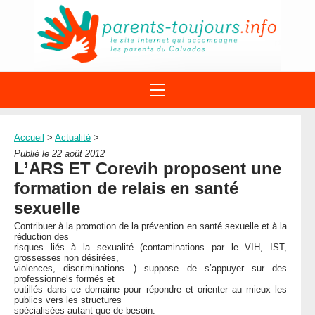
ACTIONS
APPELS A PROJET
Accueil
>
Actualité
>
STRUCTURES
DISPOSITIFS PARENTALITÉ
Publié le 22 août 2012
À PROPOS DU REAAP
L’ARS ET Corevih proposent une
SITES INTERNET
DOCUMENTS
formation de relais en santé
1ÈRE VISITE
NUMÉROS VERTS
FORMATIONS
sexuelle
ACTUALITÉ
LEXIQUE
Contribuer à la promotion de la prévention en santé sexuelle et à la
AGENDA
réduction des
LETTRES D’INFO
risques liés à la sexualité (contaminations par le VIH, IST,
grossesses non désirées,
MENTIONS LÉGALES
violences, discriminations…) suppose de s’appuyer sur des
professionnels formés et
CONTACT
outillés dans ce domaine pour répondre et orienter au mieux les
publics vers les structures
spécialisées autant que de besoin.