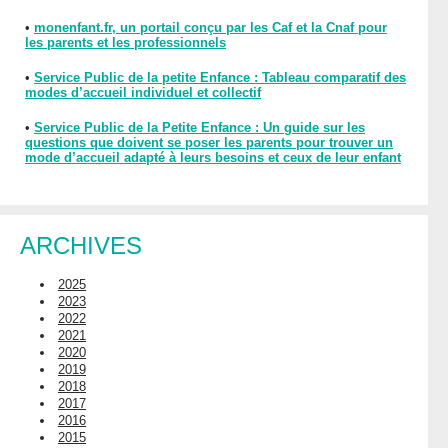
•
monenfant.fr, un portail conçu par les Caf et la Cnaf pour
les parents et les professionnels
•
Service Public de la petite Enfance : Tableau comparatif des
modes d’accueil individuel et collectif
•
Service Public de la Petite Enfance : Un guide sur les
questions que doivent se poser les parents pour trouver un
mode d’accueil adapté à leurs besoins et ceux de leur enfant
ARCHIVES
2025
2023
2022
2021
2020
2019
2018
2017
2016
2015