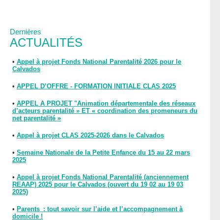
Dernières
ACTUALITÉS
•
Appel à projet Fonds National Parentalité 2026 pour le
Calvados
•
APPEL D’OFFRE - FORMATION INITIALE CLAS 2025
•
APPEL A PROJET "Animation départementale des réseaux
d’acteurs parentalité » ET « coordination des promeneurs du
net parentalité »
•
Appel à projet CLAS 2025-2026 dans le Calvados
•
Semaine Nationale de la Petite Enfance du 15 au 22 mars
2025
•
Appel à projet Fonds National Parentalité (anciennement
REAAP) 2025 pour le Calvados (ouvert du 19 02 au 19 03
2025)
•
Parents : tout savoir sur l’aide et l’accompagnement à
domicile !