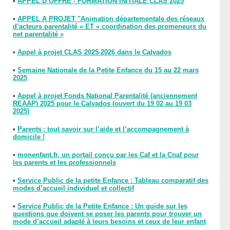
•
APPEL D’OFFRE - FORMATION INITIALE CLAS 2025
•
APPEL A PROJET "Animation départementale des réseaux
d’acteurs parentalité » ET « coordination des promeneurs du
net parentalité »
•
Appel à projet CLAS 2025-2026 dans le Calvados
•
Semaine Nationale de la Petite Enfance du 15 au 22 mars
2025
•
Appel à projet Fonds National Parentalité (anciennement
REAAP) 2025 pour le Calvados (ouvert du 19 02 au 19 03
2025)
•
Parents : tout savoir sur l’aide et l’accompagnement à
domicile !
•
monenfant.fr, un portail conçu par les Caf et la Cnaf pour
les parents et les professionnels
•
Service Public de la petite Enfance : Tableau comparatif des
modes d’accueil individuel et collectif
•
Service Public de la Petite Enfance : Un guide sur les
questions que doivent se poser les parents pour trouver un
mode d’accueil adapté à leurs besoins et ceux de leur enfant