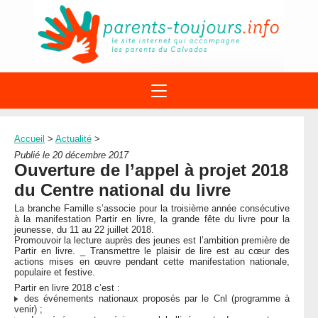
ACTIONS
APPELS A PROJET
Accueil
>
Actualité
>
STRUCTURES
DISPOSITIFS PARENTALITÉ
Publié le 20 décembre 2017
À PROPOS DU REAAP
Ouverture de l’appel à projet 2018
SITES INTERNET
DOCUMENTS
du Centre national du livre
1ÈRE VISITE
NUMÉROS VERTS
FORMATIONS
La branche Famille s’associe pour la troisième année consécutive
ACTUALITÉ
LEXIQUE
à la manifestation Partir en livre, la grande fête du livre pour la
jeunesse, du 11 au 22 juillet 2018.
AGENDA
LETTRES D’INFO
Promouvoir la lecture auprès des jeunes est l’ambition première de
Partir en livre. _ Transmettre le plaisir de lire est au cœur des
actions mises en œuvre pendant cette manifestation nationale,
MENTIONS LÉGALES
populaire et festive.
CONTACT
Partir en livre 2018 c’est :
des événements nationaux proposés par le Cnl (programme à
venir) ;