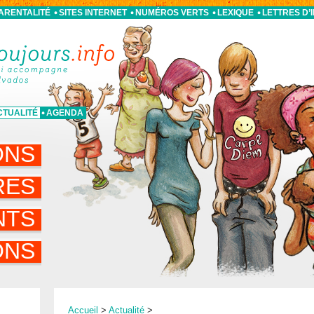
PARENTALITÉ
SITES INTERNET
NUMÉROS VERTS
LEXIQUE
LETTRES D’
CTUALITÉ
AGENDA
ONS
RES
NTS
ONS
Accueil
>
Actualité
>