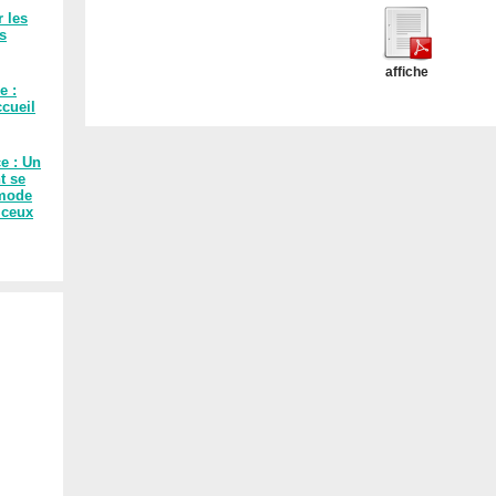
r les
es
affiche
e :
cueil
ce : Un
t se
 mode
 ceux