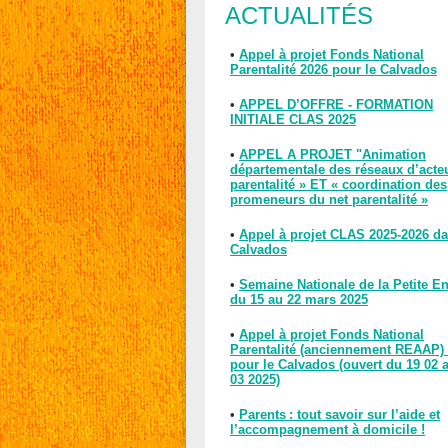
ACTUALITÉS
•
Appel à projet Fonds National
Parentalité 2026 pour le Calvados
•
APPEL D’OFFRE - FORMATION
INITIALE CLAS 2025
•
APPEL A PROJET "Animation
départementale des réseaux d’acte
parentalité » ET « coordination des
promeneurs du net parentalité »
•
Appel à projet CLAS 2025-2026 da
Calvados
•
Semaine Nationale de la Petite E
du 15 au 22 mars 2025
•
Appel à projet Fonds National
Parentalité (anciennement REAAP)
pour le Calvados (ouvert du 19 02 
03 2025)
•
Parents : tout savoir sur l’aide et
l’accompagnement à domicile !