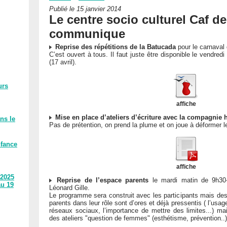
Publié le 15 janvier 2014
Le centre socio culturel Caf de
communique
Reprise des répétitions de la Batucada
pour le carnaval
C’est ouvert à tous. Il faut juste être disponible le vendredi
(17 avril).
urs
affiche
Mise en place d’ateliers d’écriture avec la compagnie
ns le
Pas de prétention, on prend la plume et on joue à déformer le
nfance
affiche
 2025
Reprise de l’espace parents
le mardi matin de 9h30-
au 19
Léonard Gille.
Le programme sera construit avec les participants mais des
parents dans leur rôle sont d’ores et déjà pressentis ( l’usa
réseaux sociaux, l’importance de mettre des limites...) mai
des ateliers "question de femmes" (esthétisme, prévention..)