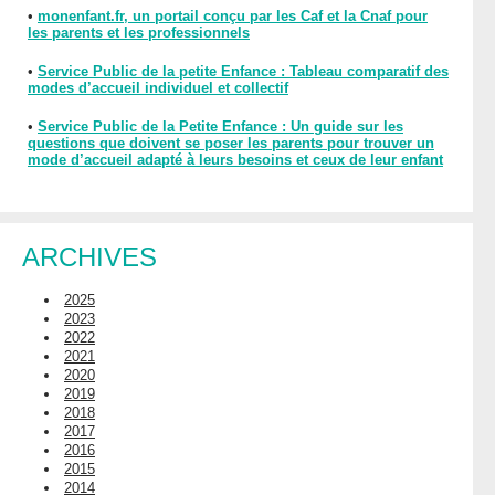
•
monenfant.fr, un portail conçu par les Caf et la Cnaf pour
les parents et les professionnels
•
Service Public de la petite Enfance : Tableau comparatif des
modes d’accueil individuel et collectif
•
Service Public de la Petite Enfance : Un guide sur les
questions que doivent se poser les parents pour trouver un
mode d’accueil adapté à leurs besoins et ceux de leur enfant
ARCHIVES
2025
2023
2022
2021
2020
2019
2018
2017
2016
2015
2014