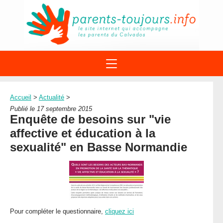
ACTIONS
APPELS A PROJET
Accueil
>
Actualité
>
STRUCTURES
DISPOSITIFS PARENTALITÉ
Publié le 17 septembre 2015
À PROPOS DU REAAP
Enquête de besoins sur "vie
SITES INTERNET
DOCUMENTS
affective et éducation à la
1ÈRE VISITE
NUMÉROS VERTS
FORMATIONS
sexualité" en Basse Normandie
ACTUALITÉ
LEXIQUE
AGENDA
LETTRES D’INFO
MENTIONS LÉGALES
CONTACT
Pour compléter le questionnaire,
cliquez ici