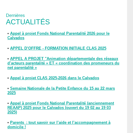
Dernières
ACTUALITÉS
•
Appel à projet Fonds National Parentalité 2026 pour le
Calvados
•
APPEL D’OFFRE - FORMATION INITIALE CLAS 2025
•
APPEL A PROJET "Animation départementale des réseaux
d’acteurs parentalité » ET « coordination des promeneurs du
net parentalité »
•
Appel à projet CLAS 2025-2026 dans le Calvados
•
Semaine Nationale de la Petite Enfance du 15 au 22 mars
2025
•
Appel à projet Fonds National Parentalité (anciennement
REAAP) 2025 pour le Calvados (ouvert du 19 02 au 19 03
2025)
•
Parents : tout savoir sur l’aide et l’accompagnement à
domicile !