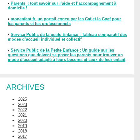
•
Parents : tout savoir sur l’aide et l’accompagnement à
domicile !
•
monenfant.fr, un portail conçu par les Caf et la Cnaf pour
les parents et les professionnels
•
Service Public de la petite Enfance : Tableau comparatif des
modes d’accueil individuel et collectif
•
Service Public de la Petite Enfance : Un guide sur les
questions que doivent se poser les parents pour trouver un
mode d’accueil adapté à leurs besoins et ceux de leur enfant
ARCHIVES
2025
2023
2022
2021
2020
2019
2018
2017