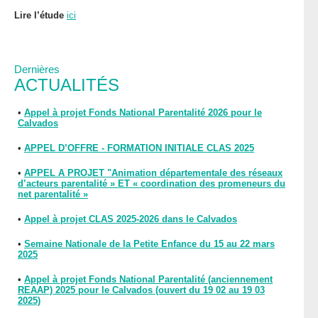
Lire l’étude
ici
Dernières
ACTUALITÉS
•
Appel à projet Fonds National Parentalité 2026 pour le
Calvados
•
APPEL D’OFFRE - FORMATION INITIALE CLAS 2025
•
APPEL A PROJET "Animation départementale des réseaux
d’acteurs parentalité » ET « coordination des promeneurs du
net parentalité »
•
Appel à projet CLAS 2025-2026 dans le Calvados
•
Semaine Nationale de la Petite Enfance du 15 au 22 mars
2025
•
Appel à projet Fonds National Parentalité (anciennement
REAAP) 2025 pour le Calvados (ouvert du 19 02 au 19 03
2025)