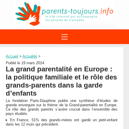
ACTIONS
APPELS A PROJET
Accueil
>
Actualité
>
STRUCTURES
DISPOSITIFS PARENTALITÉ
Publié le 19 mars 2014
À PROPOS DU REAAP
La grand parentalité en Europe :
SITES INTERNET
DOCUMENTS
la politique familiale et le rôle des
1ÈRE VISITE
NUMÉROS VERTS
FORMATIONS
grands-parents dans la garde
ACTUALITÉ
LEXIQUE
d’enfants
AGENDA
LETTRES D’INFO
La fondation Paris-Dauphine publie une synthèse d’études de
grande envergure sur le thème de la Grand-parentalité en Europe.
MENTIONS LÉGALES
Ce rôle des grands parents s’avère crucial dans l’ensemble des
pays étudiés.
CONTACT
En France, 51% des grands-mères ont gardé un petit-enfant
dans les 12 mois qui précèdent.