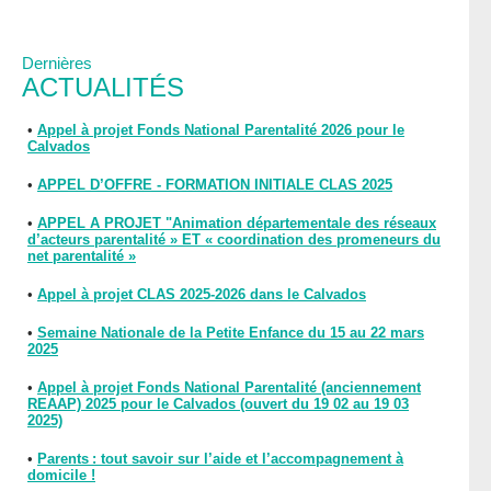
Dernières
ACTUALITÉS
•
Appel à projet Fonds National Parentalité 2026 pour le
Calvados
•
APPEL D’OFFRE - FORMATION INITIALE CLAS 2025
•
APPEL A PROJET "Animation départementale des réseaux
d’acteurs parentalité » ET « coordination des promeneurs du
net parentalité »
•
Appel à projet CLAS 2025-2026 dans le Calvados
•
Semaine Nationale de la Petite Enfance du 15 au 22 mars
2025
•
Appel à projet Fonds National Parentalité (anciennement
REAAP) 2025 pour le Calvados (ouvert du 19 02 au 19 03
2025)
•
Parents : tout savoir sur l’aide et l’accompagnement à
domicile !