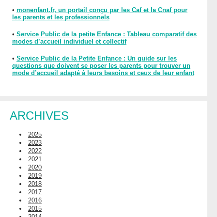
•
monenfant.fr, un portail conçu par les Caf et la Cnaf pour
les parents et les professionnels
•
Service Public de la petite Enfance : Tableau comparatif des
modes d’accueil individuel et collectif
•
Service Public de la Petite Enfance : Un guide sur les
questions que doivent se poser les parents pour trouver un
mode d’accueil adapté à leurs besoins et ceux de leur enfant
ARCHIVES
2025
2023
2022
2021
2020
2019
2018
2017
2016
2015
2014