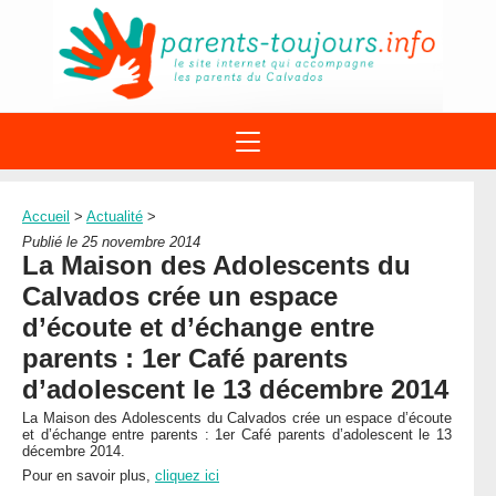
ACTIONS
APPELS A PROJET
Accueil
>
Actualité
>
STRUCTURES
DISPOSITIFS PARENTALITÉ
Publié le 25 novembre 2014
À PROPOS DU REAAP
La Maison des Adolescents du
SITES INTERNET
DOCUMENTS
Calvados crée un espace
1ÈRE VISITE
NUMÉROS VERTS
FORMATIONS
d’écoute et d’échange entre
ACTUALITÉ
LEXIQUE
parents : 1er Café parents
AGENDA
LETTRES D’INFO
d’adolescent le 13 décembre 2014
MENTIONS LÉGALES
La Maison des Adolescents du Calvados crée un espace d’écoute
et d’échange entre parents : 1er Café parents d’adolescent le 13
CONTACT
décembre 2014.
Pour en savoir plus,
cliquez ici