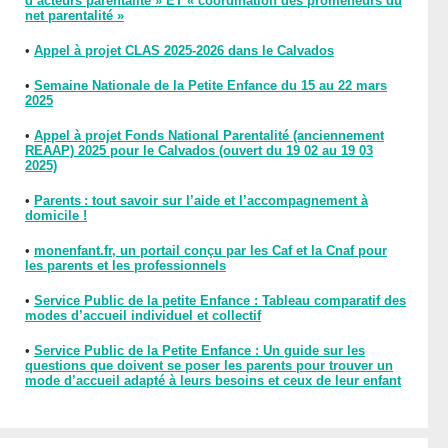
d’acteurs parentalité » ET « coordination des promeneurs du
net parentalité »
•
Appel à projet CLAS 2025-2026 dans le Calvados
•
Semaine Nationale de la Petite Enfance du 15 au 22 mars
2025
•
Appel à projet Fonds National Parentalité (anciennement
REAAP) 2025 pour le Calvados (ouvert du 19 02 au 19 03
2025)
•
Parents : tout savoir sur l’aide et l’accompagnement à
domicile !
•
monenfant.fr, un portail conçu par les Caf et la Cnaf pour
les parents et les professionnels
•
Service Public de la petite Enfance : Tableau comparatif des
modes d’accueil individuel et collectif
•
Service Public de la Petite Enfance : Un guide sur les
questions que doivent se poser les parents pour trouver un
mode d’accueil adapté à leurs besoins et ceux de leur enfant