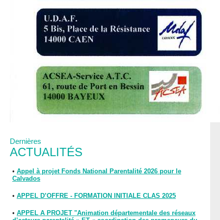
Dernières
ACTUALITÉS
•
Appel à projet Fonds National Parentalité 2026 pour le
Calvados
•
APPEL D’OFFRE - FORMATION INITIALE CLAS 2025
•
APPEL A PROJET "Animation départementale des réseaux