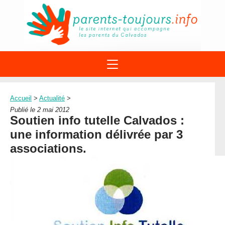
ACTIONS
APPELS A PROJET
Accueil
>
Actualité
>
STRUCTURES
DISPOSITIFS PARENTALITÉ
Publié le 2 mai 2012
À PROPOS DU REAAP
Soutien info tutelle Calvados :
SITES INTERNET
DOCUMENTS
une information délivrée par 3
1ÈRE VISITE
NUMÉROS VERTS
FORMATIONS
associations.
ACTUALITÉ
LEXIQUE
AGENDA
LETTRES D’INFO
MENTIONS LÉGALES
CONTACT