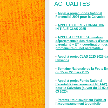
ACTUALITÉS
•
Appel à projet Fonds National
Parentalité 2026 pour le Calvados
•
APPEL D’OFFRE - FORMATION
INITIALE CLAS 2025
•
APPEL A PROJET "Animation
départementale des réseaux d’acte
parentalité » ET « coordination des
promeneurs du net parentalité »
•
Appel à projet CLAS 2025-2026 da
Calvados
•
Semaine Nationale de la Petite E
du 15 au 22 mars 2025
•
Appel à projet Fonds National
Parentalité (anciennement REAAP)
pour le Calvados (ouvert du 19 02 
03 2025)
•
Parents : tout savoir sur l’aide et
l’accompagnement à domicile !