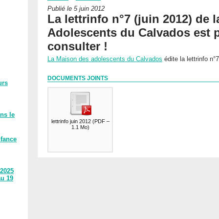
Publié le 5 juin 2012
La lettrinfo n°7 (juin 2012) de
Adolescents du Calvados est p
consulter !
La Maison des adolescents du Calvados
édite la lettrinfo n°
DOCUMENTS JOINTS
urs
ns le
lettrinfo juin 2012
(
PDF –
1.1 Mo
)
nfance
 2025
au 19