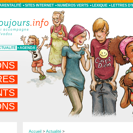
PARENTALITÉ
SITES INTERNET
NUMÉROS VERTS
LEXIQUE
LETTRES D’
CTUALITÉ
AGENDA
ONS
RES
NTS
ONS
Accueil
>
Actualité
>