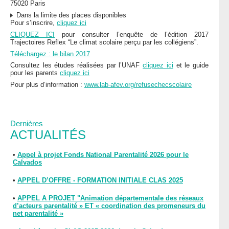
75020 Paris
Dans la limite des places disponibles
Pour s’inscrire,
cliquez ici
CLIQUEZ ICI
pour consulter l’enquête de l’édition 2017
Trajectoires Reflex “Le climat scolaire perçu par les collégiens”.
Téléchargez : le bilan 2017
Consultez les études réalisées par l’UNAF
cliquez ici
et le guide
pour les parents
cliquez ici
Pour plus d’information :
www.lab-afev.org/refusechecscolaire
Dernières
ACTUALITÉS
•
Appel à projet Fonds National Parentalité 2026 pour le
Calvados
•
APPEL D’OFFRE - FORMATION INITIALE CLAS 2025
•
APPEL A PROJET "Animation départementale des réseaux
d’acteurs parentalité » ET « coordination des promeneurs du
net parentalité »