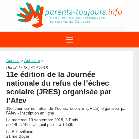
ACTIONS
APPELS A PROJET
Accueil
>
Actualité
>
STRUCTURES
DISPOSITIFS PARENTALITÉ
Publié le 18 juillet 2018
À PROPOS DU REAAP
11e édition de la Journée
SITES INTERNET
DOCUMENTS
nationale du refus de l’échec
1ÈRE VISITE
NUMÉROS VERTS
FORMATIONS
scolaire (JRES) organisée par
ACTUALITÉ
LEXIQUE
l’Afev
AGENDA
LETTRES D’INFO
11e Journée du refus de l’échec scolaire (JRES) organisée par
l’Afev - Inscription en ligne
MENTIONS LÉGALES
Le mercredi 19 septembre 2018, à Paris
CONTACT
de 14h à 18h - accueil public à 13h30
La Bellevilloise
21 rue Boyer