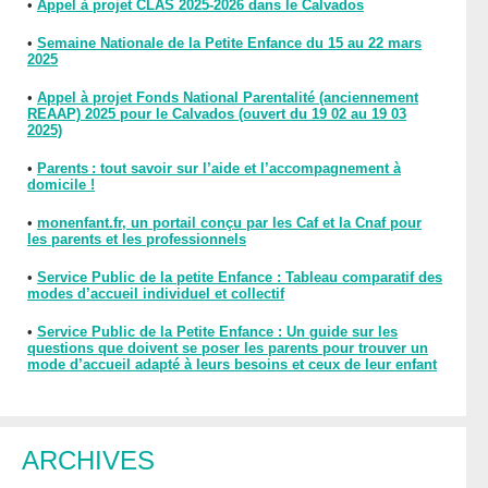
•
Appel à projet CLAS 2025-2026 dans le Calvados
•
Semaine Nationale de la Petite Enfance du 15 au 22 mars
2025
•
Appel à projet Fonds National Parentalité (anciennement
REAAP) 2025 pour le Calvados (ouvert du 19 02 au 19 03
2025)
•
Parents : tout savoir sur l’aide et l’accompagnement à
domicile !
•
monenfant.fr, un portail conçu par les Caf et la Cnaf pour
les parents et les professionnels
•
Service Public de la petite Enfance : Tableau comparatif des
modes d’accueil individuel et collectif
•
Service Public de la Petite Enfance : Un guide sur les
questions que doivent se poser les parents pour trouver un
mode d’accueil adapté à leurs besoins et ceux de leur enfant
ARCHIVES