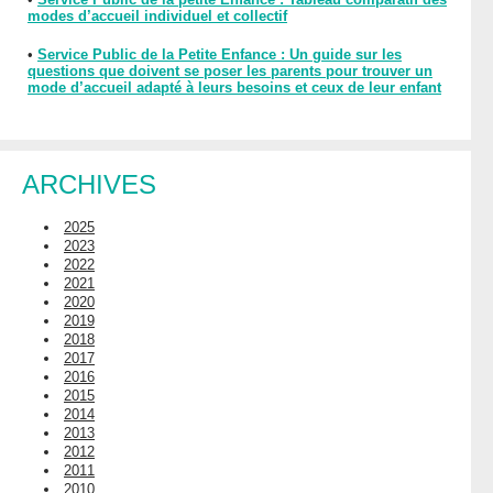
modes d’accueil individuel et collectif
•
Service Public de la Petite Enfance : Un guide sur les
questions que doivent se poser les parents pour trouver un
mode d’accueil adapté à leurs besoins et ceux de leur enfant
ARCHIVES
2025
2023
2022
2021
2020
2019
2018
2017
2016
2015
2014
2013
2012
2011
2010