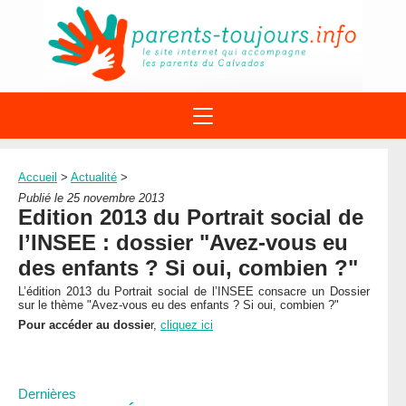
ACTIONS
APPELS A PROJET
Accueil
>
Actualité
>
STRUCTURES
DISPOSITIFS PARENTALITÉ
Publié le 25 novembre 2013
À PROPOS DU REAAP
Edition 2013 du Portrait social de
SITES INTERNET
DOCUMENTS
l’INSEE : dossier "Avez-vous eu
1ÈRE VISITE
NUMÉROS VERTS
FORMATIONS
des enfants ? Si oui, combien ?"
ACTUALITÉ
LEXIQUE
L’édition 2013 du Portrait social de l’INSEE consacre un Dossier
AGENDA
sur le thème "Avez-vous eu des enfants ? Si oui, combien ?"
LETTRES D’INFO
Pour accéder au dossie
r,
cliquez ici
MENTIONS LÉGALES
CONTACT
Dernières