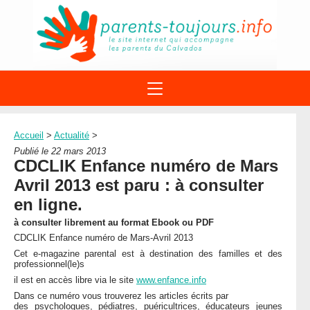
ACTIONS
APPELS A PROJET
Accueil
>
Actualité
>
STRUCTURES
DISPOSITIFS PARENTALITÉ
Publié le 22 mars 2013
À PROPOS DU REAAP
CDCLIK Enfance numéro de Mars
SITES INTERNET
DOCUMENTS
Avril 2013 est paru : à consulter
1ÈRE VISITE
NUMÉROS VERTS
FORMATIONS
en ligne.
ACTUALITÉ
LEXIQUE
à consulter librement au format Ebook ou PDF
AGENDA
LETTRES D’INFO
CDCLIK Enfance numéro de Mars-Avril 2013
Cet e-magazine parental est à destination des familles et des
MENTIONS LÉGALES
professionnel(le)s
CONTACT
il est en accès libre via le site
www.enfance.info
Dans ce numéro vous trouverez les articles écrits par
des psychologues, pédiatres, puéricultrices, éducateurs jeunes