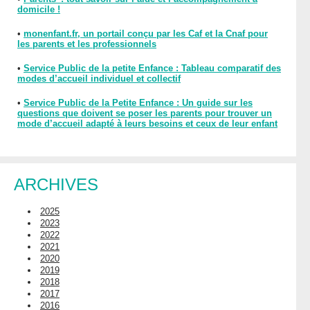
domicile !
•
monenfant.fr, un portail conçu par les Caf et la Cnaf pour
les parents et les professionnels
•
Service Public de la petite Enfance : Tableau comparatif des
modes d’accueil individuel et collectif
•
Service Public de la Petite Enfance : Un guide sur les
questions que doivent se poser les parents pour trouver un
mode d’accueil adapté à leurs besoins et ceux de leur enfant
ARCHIVES
2025
2023
2022
2021
2020
2019
2018
2017
2016