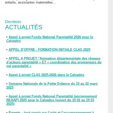
enfants, assistantes maternelles...
Dernières
ACTUALITÉS
•
Appel à projet Fonds National Parentalité 2026 pour le
Calvados
•
APPEL D’OFFRE - FORMATION INITIALE CLAS 2025
•
APPEL A PROJET "Animation départementale des réseaux
d’acteurs parentalité » ET « coordination des promeneurs du
net parentalité »
•
Appel à projet CLAS 2025-2026 dans le Calvados
•
Semaine Nationale de la Petite Enfance du 15 au 22 mars
2025
•
Appel à projet Fonds National Parentalité (anciennement
REAAP) 2025 pour le Calvados (ouvert du 19 02 au 19 03
2025)
•
Parents : tout savoir sur l’aide et l’accompagnement à