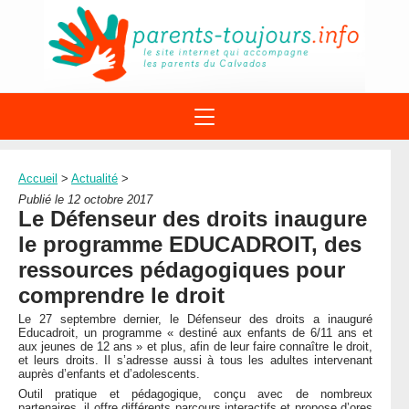
ACTIONS
APPELS A PROJET
Accueil
>
Actualité
>
STRUCTURES
DISPOSITIFS PARENTALITÉ
Publié le 12 octobre 2017
À PROPOS DU REAAP
Le Défenseur des droits inaugure
SITES INTERNET
DOCUMENTS
le programme EDUCADROIT, des
1ÈRE VISITE
NUMÉROS VERTS
FORMATIONS
ressources pédagogiques pour
ACTUALITÉ
LEXIQUE
comprendre le droit
AGENDA
LETTRES D’INFO
Le 27 septembre dernier, le Défenseur des droits a inauguré
Educadroit, un programme « destiné aux enfants de 6/11 ans et
MENTIONS LÉGALES
aux jeunes de 12 ans » et plus, afin de leur faire connaître le droit,
et leurs droits. Il s’adresse aussi à tous les adultes intervenant
CONTACT
auprès d’enfants et d’adolescents.
Outil pratique et pédagogique, conçu avec de nombreux
partenaires, il offre différents parcours interactifs et propose d’ores