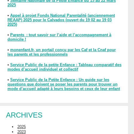
•
Semaine Nationale de la Petite Enfance du 15 au 22 mars
2025
•
Appel à projet Fonds National Parentalité (anciennement
REAAP) 2025 pour le Calvados (ouvert du 19 02 au 19 03
2025)
•
Parents : tout savoir sur l’aide et l’accompagnement à
domicile !
•
monenfant.fr, un portail conçu par les Caf et la Cnaf pour
les parents et les professionnels
•
Service Public de la petite Enfance : Tableau comparatif des
modes d’accueil individuel et collectif
•
Service Public de la Petite Enfance : Un guide sur les
questions que doivent se poser les parents pour trouver un
mode d’accueil adapté à leurs besoins et ceux de leur enfant
ARCHIVES
2025
2023