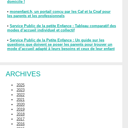
domicile !
•
monenfant.fr, un portail conçu par les Caf et la Cnaf pour
les parents et les professionnels
•
Service Public de la petite Enfance : Tableau comparatif des
modes d’accueil individuel et collectif
•
Service Public de la Petite Enfance : Un guide sur les
questions que doivent se poser les parents pour trouver un
mode d’accueil adapté à leurs besoins et ceux de leur enfant
ARCHIVES
2025
2023
2022
2021
2020
2019
2018
2017
2016