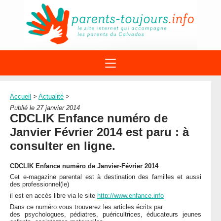
ACTIONS
APPELS A PROJET
Accueil
>
Actualité
>
STRUCTURES
DISPOSITIFS PARENTALITÉ
Publié le 27 janvier 2014
À PROPOS DU REAAP
CDCLIK Enfance numéro de
SITES INTERNET
DOCUMENTS
Janvier Février 2014 est paru : à
1ÈRE VISITE
NUMÉROS VERTS
FORMATIONS
consulter en ligne.
ACTUALITÉ
LEXIQUE
AGENDA
CDCLIK Enfance numéro de Janvier-Février 2014
LETTRES D’INFO
Cet e-magazine parental est à destination des familles et aussi
MENTIONS LÉGALES
des professionnel(le)
il est en accès libre via le site
http://www.enfance.info
CONTACT
Dans ce numéro vous trouverez les articles écrits par
des psychologues, pédiatres, puéricultrices, éducateurs jeunes