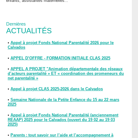
enfants, assistantes maternelles...
Dernières
ACTUALITÉS
•
Appel à projet Fonds National Parentalité 2026 pour le
Calvados
•
APPEL D’OFFRE - FORMATION INITIALE CLAS 2025
•
APPEL A PROJET "Animation départementale des réseaux
d’acteurs parentalité » ET « coordination des promeneurs du
net parentalité »
•
Appel à projet CLAS 2025-2026 dans le Calvados
•
Semaine Nationale de la Petite Enfance du 15 au 22 mars
2025
•
Appel à projet Fonds National Parentalité (anciennement
REAAP) 2025 pour le Calvados (ouvert du 19 02 au 19 03
2025)
•
Parents : tout savoir sur l’aide et l’accompagnement à