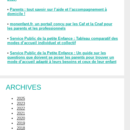
•
Parents : tout savoir sur l’aide et l’accompagnement à
domicile !
•
monenfant.fr, un portail conçu par les Caf et la Cnaf pour
les parents et les professionnels
•
Service Public de la petite Enfance : Tableau comparatif des
modes d’accueil individuel et collectif
•
Service Public de la Petite Enfance : Un guide sur les
questions que doivent se poser les parents pour trouver un
mode d’accueil adapté à leurs besoins et ceux de leur enfant
ARCHIVES
2025
2023
2022
2021
2020
2019
2018