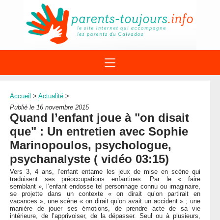
ACTIONS
APPELS A PROJET
Accueil
>
Actualité
>
STRUCTURES
DISPOSITIFS PARENTALITÉ
Publié le 16 novembre 2015
À PROPOS DU REAAP
Quand l’enfant joue à "on disait
SITES INTERNET
DOCUMENTS
que" : Un entretien avec Sophie
1ÈRE VISITE
NUMÉROS VERTS
FORMATIONS
Marinopoulos, psychologue,
ACTUALITÉ
LEXIQUE
psychanalyste ( vidéo 03:15)
AGENDA
LETTRES D’INFO
Vers 3, 4 ans, l’enfant entame les jeux de mise en scène qui
traduisent ses préoccupations enfantines. Par le « faire
MENTIONS LÉGALES
semblant », l’enfant endosse tel personnage connu ou imaginaire,
se projette dans un contexte « on dirait qu’on partirait en
CONTACT
vacances », une scène « on dirait qu’on avait un accident » ; une
manière de jouer ses émotions, de prendre acte de sa vie
intérieure, de l’apprivoiser, de la dépasser. Seul ou à plusieurs,