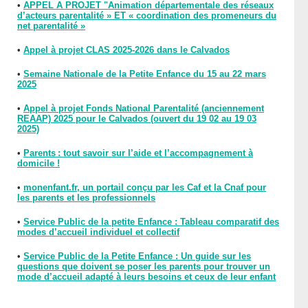
•
APPEL A PROJET "Animation départementale des réseaux
d’acteurs parentalité » ET « coordination des promeneurs du
net parentalité »
•
Appel à projet CLAS 2025-2026 dans le Calvados
•
Semaine Nationale de la Petite Enfance du 15 au 22 mars
2025
•
Appel à projet Fonds National Parentalité (anciennement
REAAP) 2025 pour le Calvados (ouvert du 19 02 au 19 03
2025)
•
Parents : tout savoir sur l’aide et l’accompagnement à
domicile !
•
monenfant.fr, un portail conçu par les Caf et la Cnaf pour
les parents et les professionnels
•
Service Public de la petite Enfance : Tableau comparatif des
modes d’accueil individuel et collectif
•
Service Public de la Petite Enfance : Un guide sur les
questions que doivent se poser les parents pour trouver un
mode d’accueil adapté à leurs besoins et ceux de leur enfant