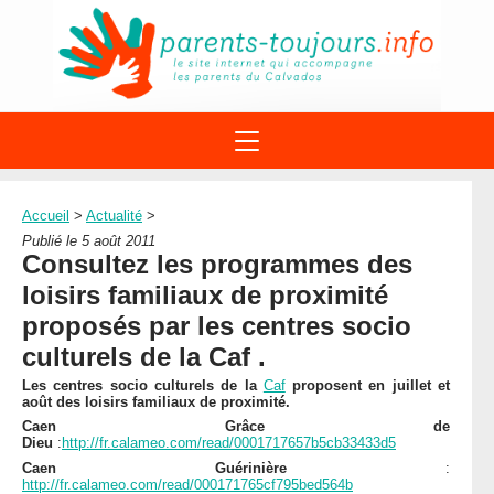
ACTIONS
APPELS A PROJET
Accueil
>
Actualité
>
STRUCTURES
DISPOSITIFS PARENTALITÉ
Publié le 5 août 2011
À PROPOS DU REAAP
Consultez les programmes des
SITES INTERNET
DOCUMENTS
loisirs familiaux de proximité
1ÈRE VISITE
NUMÉROS VERTS
FORMATIONS
proposés par les centres socio
ACTUALITÉ
LEXIQUE
culturels de la Caf .
AGENDA
LETTRES D’INFO
Les centres socio culturels de la
Caf
proposent en juillet et
août des loisirs familiaux de proximité.
MENTIONS LÉGALES
Caen Grâce de
CONTACT
Dieu
:
http://fr.calameo.com/read/0001717657b5cb33433d5
Caen Guérinière
:
http://fr.calameo.com/read/000171765cf795bed564b