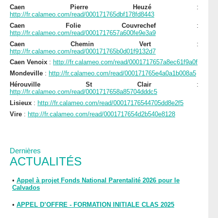
Caen Pierre Heuzé
:
http://fr.calameo.com/read/000171765dbf178fd8443
Caen Folie Couvrechef
:
http://fr.calameo.com/read/0001717657a600fe9e3a9
Caen Chemin Vert
:
http://fr.calameo.com/read/000171765b0d01f9132d7
Caen Venoix
:
http://fr.calameo.com/read/0001717657a8ec61f9a0f
Mondeville
:
http://fr.calameo.com/read/000171765e4a0a1b008a5
Hérouville St Clair
:
http://fr.calameo.com/read/0001717658a85704dddc5
Lisieux
:
http://fr.calameo.com/read/00017176544705dd8e2f5
Vire
:
http://fr.calameo.com/read/0001717654d2b540e8128
Dernières
ACTUALITÉS
•
Appel à projet Fonds National Parentalité 2026 pour le
Calvados
•
APPEL D’OFFRE - FORMATION INITIALE CLAS 2025