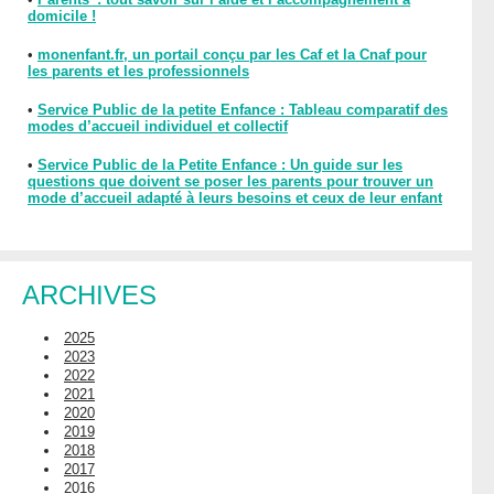
domicile !
•
monenfant.fr, un portail conçu par les Caf et la Cnaf pour
les parents et les professionnels
•
Service Public de la petite Enfance : Tableau comparatif des
modes d’accueil individuel et collectif
•
Service Public de la Petite Enfance : Un guide sur les
questions que doivent se poser les parents pour trouver un
mode d’accueil adapté à leurs besoins et ceux de leur enfant
ARCHIVES
2025
2023
2022
2021
2020
2019
2018
2017
2016