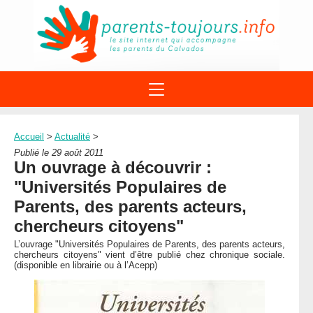
ACTIONS
APPELS A PROJET
Accueil
>
Actualité
>
STRUCTURES
DISPOSITIFS PARENTALITÉ
Publié le 29 août 2011
À PROPOS DU REAAP
Un ouvrage à découvrir :
SITES INTERNET
DOCUMENTS
"Universités Populaires de
1ÈRE VISITE
NUMÉROS VERTS
FORMATIONS
Parents, des parents acteurs,
ACTUALITÉ
LEXIQUE
chercheurs citoyens"
AGENDA
LETTRES D’INFO
L’ouvrage "Universités Populaires de Parents, des parents acteurs,
chercheurs citoyens" vient d’être publié chez chronique sociale.
MENTIONS LÉGALES
(disponible en librairie ou à l’Acepp)
CONTACT