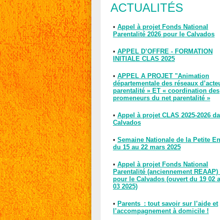
ACTUALITÉS
•
Appel à projet Fonds National
Parentalité 2026 pour le Calvados
•
APPEL D’OFFRE - FORMATION
INITIALE CLAS 2025
•
APPEL A PROJET "Animation
départementale des réseaux d’acte
parentalité » ET « coordination des
promeneurs du net parentalité »
•
Appel à projet CLAS 2025-2026 da
Calvados
•
Semaine Nationale de la Petite E
du 15 au 22 mars 2025
•
Appel à projet Fonds National
Parentalité (anciennement REAAP)
pour le Calvados (ouvert du 19 02 
03 2025)
•
Parents : tout savoir sur l’aide et
l’accompagnement à domicile !