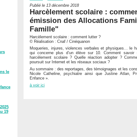
Publié le 13 décembre 2018
Harcèlement scolaire : commen
émission des Allocations Famil
Famille"
Harcèlement scolaire : comment lutter ?
© Réalisation : Cnaf / Cinéquanon
Moqueries, injures, violences verbales et physiques… le h
urs
qui concerne plus d’un élève sur 10. Comment savoir s
harcèlement scolaire ? Quelle réaction adopter ? Comm
poursuit sur Internet et les réseaux sociaux ?
Au sommaire : des reportages, des témoignages et les cons
ns le
Nicole Catheline, psychiatre ainsi que Justine Atlan, P
Enfance ».
à voir ici
nfance
 2025
au 19