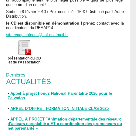
un accompagnement le plus léger possible – quoi de plus léger
que le rire d’un enfant !
Sortie le 8 février 2010 / Prix conseillé : 16 € / Distribué par L’Autre
Distribution.
le CD est disponible en démonstration !
prenez contact avec la
coordinatrice du REAAP14 :
site-reaap.cafcaen@caf.cnafmail.fr
présentation du CD
et de l’Association
Dernières
ACTUALITÉS
•
Appel à projet Fonds National Parentalité 2026 pour le
Calvados
•
APPEL D’OFFRE - FORMATION INITIALE CLAS 2025
•
APPEL A PROJET "Animation départementale des réseaux
d’acteurs parentalité » ET « coordination des promeneurs du
net parentalité »