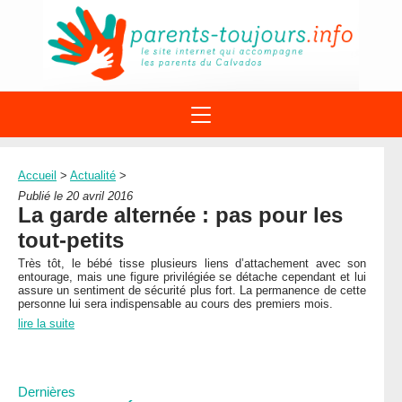
ACTIONS
APPELS A PROJET
Accueil
>
Actualité
>
STRUCTURES
DISPOSITIFS PARENTALITÉ
Publié le 20 avril 2016
À PROPOS DU REAAP
La garde alternée : pas pour les
SITES INTERNET
DOCUMENTS
tout-petits
1ÈRE VISITE
NUMÉROS VERTS
FORMATIONS
Très tôt, le bébé tisse plusieurs liens d’attachement avec son
ACTUALITÉ
LEXIQUE
entourage, mais une figure privilégiée se détache cependant et lui
assure un sentiment de sécurité plus fort. La permanence de cette
AGENDA
LETTRES D’INFO
personne lui sera indispensable au cours des premiers mois.
lire la suite
MENTIONS LÉGALES
CONTACT
Dernières