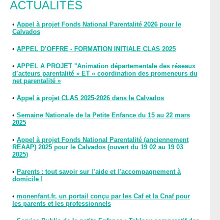
ACTUALITÉS
•
Appel à projet Fonds National Parentalité 2026 pour le
Calvados
•
APPEL D’OFFRE - FORMATION INITIALE CLAS 2025
•
APPEL A PROJET "Animation départementale des réseaux
d’acteurs parentalité » ET « coordination des promeneurs du
net parentalité »
•
Appel à projet CLAS 2025-2026 dans le Calvados
•
Semaine Nationale de la Petite Enfance du 15 au 22 mars
2025
•
Appel à projet Fonds National Parentalité (anciennement
REAAP) 2025 pour le Calvados (ouvert du 19 02 au 19 03
2025)
•
Parents : tout savoir sur l’aide et l’accompagnement à
domicile !
•
monenfant.fr, un portail conçu par les Caf et la Cnaf pour
les parents et les professionnels