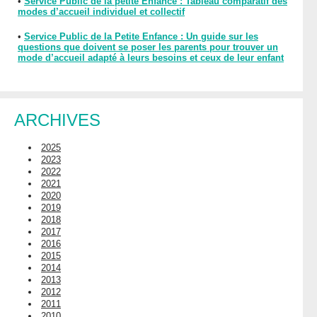
•
Service Public de la petite Enfance : Tableau comparatif des
modes d’accueil individuel et collectif
•
Service Public de la Petite Enfance : Un guide sur les
questions que doivent se poser les parents pour trouver un
mode d’accueil adapté à leurs besoins et ceux de leur enfant
ARCHIVES
2025
2023
2022
2021
2020
2019
2018
2017
2016
2015
2014
2013
2012
2011
2010