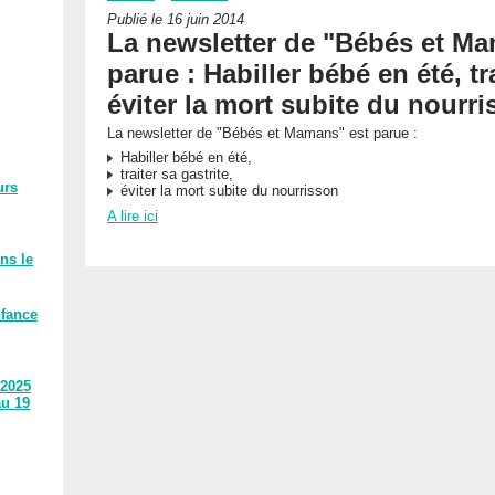
Publié le 16 juin 2014
La newsletter de "Bébés et Ma
parue : Habiller bébé en été, tra
éviter la mort subite du nourr
La newsletter de "Bébés et Mamans" est parue :
Habiller bébé en été,
traiter sa gastrite,
urs
éviter la mort subite du nourrisson
A lire ici
ns le
nfance
 2025
au 19