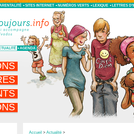
PARENTALITÉ
SITES INTERNET
NUMÉROS VERTS
LEXIQUE
LETTRES D’
CTUALITÉ
AGENDA
ONS
RES
NTS
ONS
Accueil
>
Actualité
>