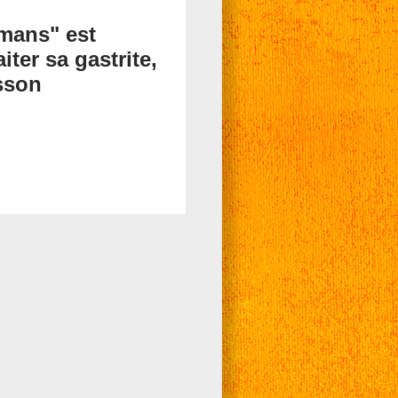
mans" est
iter sa gastrite,
isson