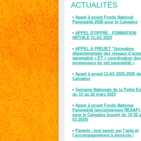
ACTUALITÉS
•
Appel à projet Fonds National
Parentalité 2026 pour le Calvados
•
APPEL D’OFFRE - FORMATION
INITIALE CLAS 2025
•
APPEL A PROJET "Animation
départementale des réseaux d’acte
parentalité » ET « coordination des
promeneurs du net parentalité »
•
Appel à projet CLAS 2025-2026 da
Calvados
•
Semaine Nationale de la Petite E
du 15 au 22 mars 2025
•
Appel à projet Fonds National
Parentalité (anciennement REAAP)
pour le Calvados (ouvert du 19 02 
03 2025)
•
Parents : tout savoir sur l’aide et
l’accompagnement à domicile !