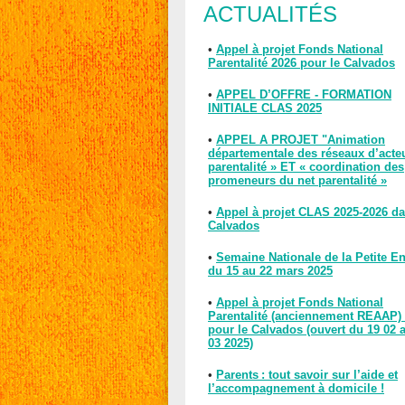
ACTUALITÉS
•
Appel à projet Fonds National
Parentalité 2026 pour le Calvados
•
APPEL D’OFFRE - FORMATION
INITIALE CLAS 2025
•
APPEL A PROJET "Animation
départementale des réseaux d’acte
parentalité » ET « coordination des
promeneurs du net parentalité »
•
Appel à projet CLAS 2025-2026 da
Calvados
•
Semaine Nationale de la Petite E
du 15 au 22 mars 2025
•
Appel à projet Fonds National
Parentalité (anciennement REAAP)
pour le Calvados (ouvert du 19 02 
03 2025)
•
Parents : tout savoir sur l’aide et
l’accompagnement à domicile !