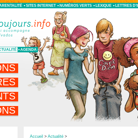
PARENTALITÉ
SITES INTERNET
NUMÉROS VERTS
LEXIQUE
LETTRES D’
CTUALITÉ
AGENDA
ONS
RES
NTS
ONS
Accueil
>
Actualité
>