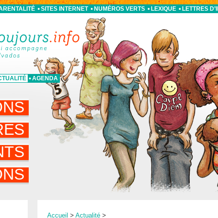
PARENTALITÉ
SITES INTERNET
NUMÉROS VERTS
LEXIQUE
LETTRES D’
CTUALITÉ
AGENDA
ONS
RES
NTS
ONS
Accueil
>
Actualité
>