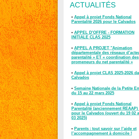
ACTUALITÉS
•
Appel à projet Fonds National
Parentalité 2026 pour le Calvados
•
APPEL D’OFFRE - FORMATION
INITIALE CLAS 2025
•
APPEL A PROJET "Animation
départementale des réseaux d’acte
parentalité » ET « coordination des
promeneurs du net parentalité »
•
Appel à projet CLAS 2025-2026 da
Calvados
•
Semaine Nationale de la Petite E
du 15 au 22 mars 2025
•
Appel à projet Fonds National
Parentalité (anciennement REAAP)
pour le Calvados (ouvert du 19 02 
03 2025)
•
Parents : tout savoir sur l’aide et
l’accompagnement à domicile !