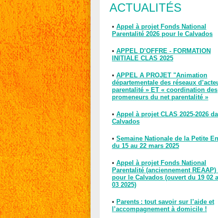
ACTUALITÉS
•
Appel à projet Fonds National
Parentalité 2026 pour le Calvados
•
APPEL D’OFFRE - FORMATION
INITIALE CLAS 2025
•
APPEL A PROJET "Animation
départementale des réseaux d’acte
parentalité » ET « coordination des
promeneurs du net parentalité »
•
Appel à projet CLAS 2025-2026 da
Calvados
•
Semaine Nationale de la Petite E
du 15 au 22 mars 2025
•
Appel à projet Fonds National
Parentalité (anciennement REAAP)
pour le Calvados (ouvert du 19 02 
03 2025)
•
Parents : tout savoir sur l’aide et
l’accompagnement à domicile !