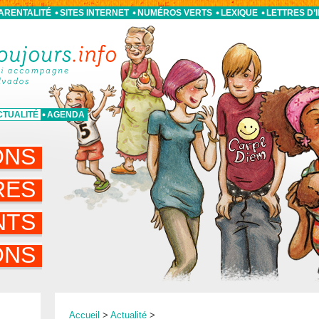
PARENTALITÉ
SITES INTERNET
NUMÉROS VERTS
LEXIQUE
LETTRES D’
CTUALITÉ
AGENDA
ONS
RES
NTS
ONS
Accueil
>
Actualité
>