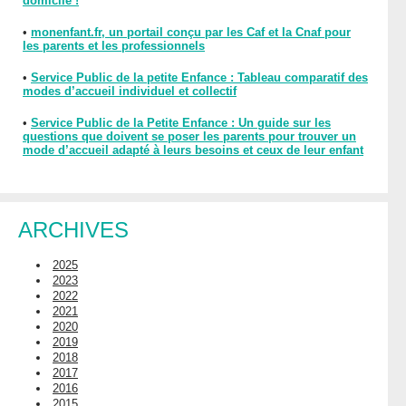
domicile !
•
monenfant.fr, un portail conçu par les Caf et la Cnaf pour
les parents et les professionnels
•
Service Public de la petite Enfance : Tableau comparatif des
modes d’accueil individuel et collectif
•
Service Public de la Petite Enfance : Un guide sur les
questions que doivent se poser les parents pour trouver un
mode d’accueil adapté à leurs besoins et ceux de leur enfant
ARCHIVES
2025
2023
2022
2021
2020
2019
2018
2017
2016
2015