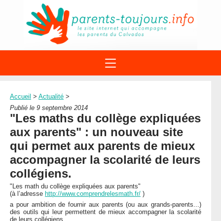
ACTIONS
APPELS A PROJET
Accueil
>
Actualité
>
STRUCTURES
DISPOSITIFS PARENTALITÉ
Publié le 9 septembre 2014
À PROPOS DU REAAP
"Les maths du collège expliquées
SITES INTERNET
DOCUMENTS
aux parents" : un nouveau site
1ÈRE VISITE
NUMÉROS VERTS
FORMATIONS
qui permet aux parents de mieux
ACTUALITÉ
LEXIQUE
accompagner la scolarité de leurs
AGENDA
LETTRES D’INFO
collégiens.
MENTIONS LÉGALES
"Les math du collège expliquées aux parents"
(à l’adresse
http://www.comprendrelesmath.fr/
)
CONTACT
a pour ambition de fournir aux parents (ou aux grands-parents...)
des outils qui leur permettent de mieux accompagner la scolarité
de leurs collégiens.