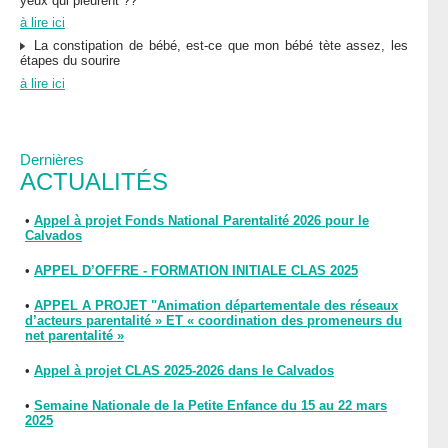
yeux qui pleurent ??
à lire ici
La constipation de bébé, est-ce que mon bébé tète assez, les
étapes du sourire
à lire ici
Dernières
ACTUALITÉS
•
Appel à projet Fonds National Parentalité 2026 pour le
Calvados
•
APPEL D’OFFRE - FORMATION INITIALE CLAS 2025
•
APPEL A PROJET "Animation départementale des réseaux
d’acteurs parentalité » ET « coordination des promeneurs du
net parentalité »
•
Appel à projet CLAS 2025-2026 dans le Calvados
•
Semaine Nationale de la Petite Enfance du 15 au 22 mars
2025