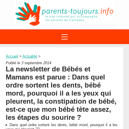
ACTIONS
APPELS A PROJET
Accueil
>
Actualité
>
STRUCTURES
DISPOSITIFS PARENTALITÉ
Publié le 3 septembre 2014
À PROPOS DU REAAP
La newsletter de Bébés et
SITES INTERNET
DOCUMENTS
Mamans est parue : Dans quel
1ÈRE VISITE
NUMÉROS VERTS
FORMATIONS
ordre sortent les dents, bébé
ACTUALITÉ
LEXIQUE
mord, pourquoi il a les yeux qui
AGENDA
LETTRES D’INFO
pleurent, la constipation de bébé,
MENTIONS LÉGALES
est-ce que mon bébé tète assez,
les étapes du sourire ?
CONTACT
Dans quel ordre sortent les dents, bébé mord, pourquoi il a les