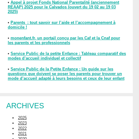
•
Appel à projet Fonds National Parentalité (anciennement
REAAP) 2025 pour le Calvados (ouvert du 19 02 au 19 03
2025)
•
Parents : tout savoir sur l’aide et l’accompagnement à
domicile !
•
monenfant.fr, un portail conçu par les Caf et la Cnaf pour
les parents et les professionnels
•
Service Public de la petite Enfance : Tableau comparatif des
modes d’accueil individuel et collectif
•
Service Public de la Petite Enfance : Un guide sur les
questions que doivent se poser les parents pour trouver un
mode d’accueil adapté à leurs besoins et ceux de leur enfant
ARCHIVES
2025
2023
2022
2021
2020