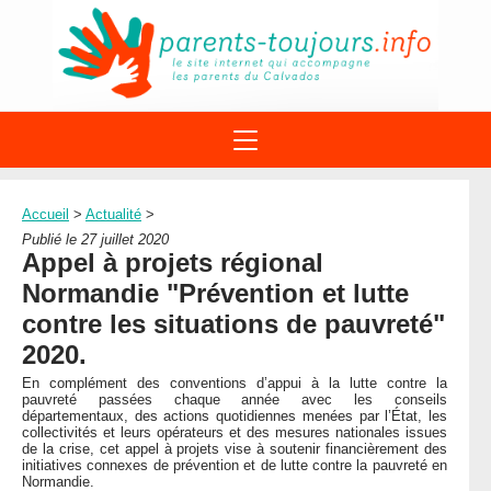
ACTIONS
APPELS A PROJET
Accueil
>
Actualité
>
STRUCTURES
DISPOSITIFS PARENTALITÉ
Publié le 27 juillet 2020
À PROPOS DU REAAP
Appel à projets régional
SITES INTERNET
DOCUMENTS
Normandie "Prévention et lutte
1ÈRE VISITE
NUMÉROS VERTS
FORMATIONS
contre les situations de pauvreté"
ACTUALITÉ
LEXIQUE
2020.
AGENDA
LETTRES D’INFO
En complément des conventions d’appui à la lutte contre la
pauvreté passées chaque année avec les conseils
MENTIONS LÉGALES
départementaux, des actions quotidiennes menées par l’État, les
collectivités et leurs opérateurs et des mesures nationales issues
CONTACT
de la crise, cet appel à projets vise à soutenir financièrement des
initiatives connexes de prévention et de lutte contre la pauvreté en
Normandie.