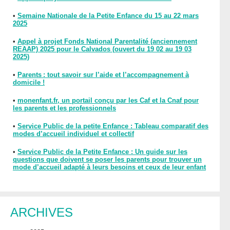
•
Semaine Nationale de la Petite Enfance du 15 au 22 mars
2025
•
Appel à projet Fonds National Parentalité (anciennement
REAAP) 2025 pour le Calvados (ouvert du 19 02 au 19 03
2025)
•
Parents : tout savoir sur l’aide et l’accompagnement à
domicile !
•
monenfant.fr, un portail conçu par les Caf et la Cnaf pour
les parents et les professionnels
•
Service Public de la petite Enfance : Tableau comparatif des
modes d’accueil individuel et collectif
•
Service Public de la Petite Enfance : Un guide sur les
questions que doivent se poser les parents pour trouver un
mode d’accueil adapté à leurs besoins et ceux de leur enfant
ARCHIVES