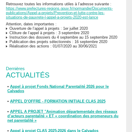
Retrouvez toutes les informations utiles à l’adresse suivante :
https://www.prefectures-regions.gouv.fr/normandie/Documents-
publications/Appel-a-projets/Prevention-et-lutte-contre-les-
situations-de-pauvrete-l-appel-a-projets-2020-est-lance
Attention, dates importantes :
Ouverture de l’appel à projets : 1er juillet 2020
Clôture de l’appel à projets : 3 septembre 2020
Instruction des dossiers du 4 septembre au 15 septembre 2020
Publication des projets sélectionnés : 16 septembre 2020
Réalisation des actions : 01/07/2020 au 30/06/2021
Dernières
ACTUALITÉS
•
Appel à projet Fonds National Parentalité 2026 pour le
Calvados
•
APPEL D’OFFRE - FORMATION INITIALE CLAS 2025
•
APPEL A PROJET "Animation départementale des réseaux
d’acteurs parentalité » ET « coordination des promeneurs du
net parentalité »
•
Appel à projet CLAS 2025-2026 dans le Calvados