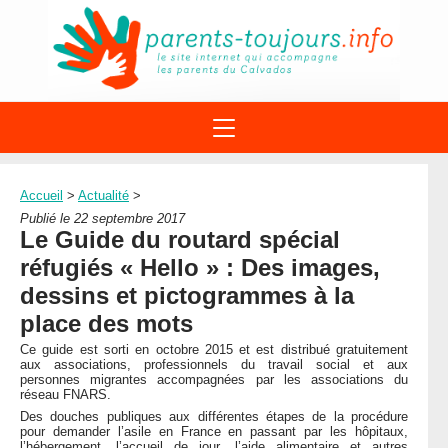
ACTIONS
APPELS A PROJET
Accueil
>
Actualité
>
STRUCTURES
DISPOSITIFS PARENTALITÉ
Publié le 22 septembre 2017
À PROPOS DU REAAP
Le Guide du routard spécial
SITES INTERNET
DOCUMENTS
réfugiés « Hello » : Des images,
1ÈRE VISITE
NUMÉROS VERTS
FORMATIONS
dessins et pictogrammes à la
ACTUALITÉ
LEXIQUE
place des mots
AGENDA
LETTRES D’INFO
Ce guide est sorti en octobre 2015 et est distribué gratuitement
aux associations, professionnels du travail social et aux
MENTIONS LÉGALES
personnes migrantes accompagnées par les associations du
réseau FNARS.
CONTACT
Des douches publiques aux différentes étapes de la procédure
pour demander l’asile en France en passant par les hôpitaux,
l’hébergement, l’accueil de jour, l’aide alimentaire et autres