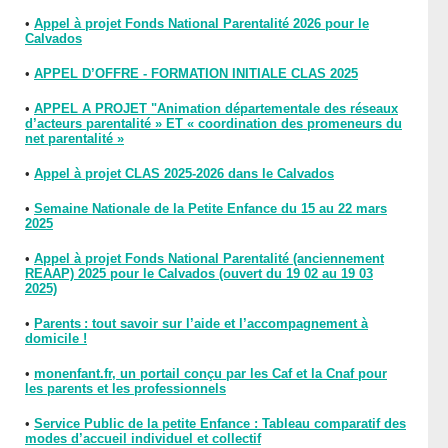
•
Appel à projet Fonds National Parentalité 2026 pour le
Calvados
•
APPEL D’OFFRE - FORMATION INITIALE CLAS 2025
•
APPEL A PROJET "Animation départementale des réseaux
d’acteurs parentalité » ET « coordination des promeneurs du
net parentalité »
•
Appel à projet CLAS 2025-2026 dans le Calvados
•
Semaine Nationale de la Petite Enfance du 15 au 22 mars
2025
•
Appel à projet Fonds National Parentalité (anciennement
REAAP) 2025 pour le Calvados (ouvert du 19 02 au 19 03
2025)
•
Parents : tout savoir sur l’aide et l’accompagnement à
domicile !
•
monenfant.fr, un portail conçu par les Caf et la Cnaf pour
les parents et les professionnels
•
Service Public de la petite Enfance : Tableau comparatif des
modes d’accueil individuel et collectif