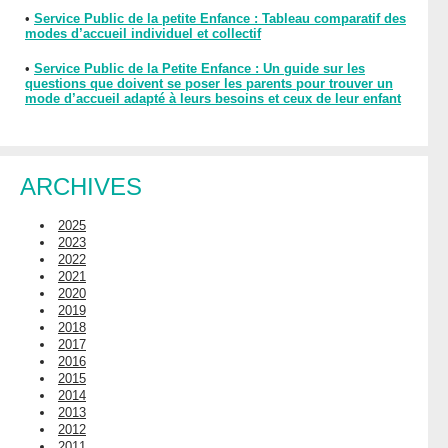
•
Service Public de la petite Enfance : Tableau comparatif des
modes d’accueil individuel et collectif
•
Service Public de la Petite Enfance : Un guide sur les
questions que doivent se poser les parents pour trouver un
mode d’accueil adapté à leurs besoins et ceux de leur enfant
ARCHIVES
2025
2023
2022
2021
2020
2019
2018
2017
2016
2015
2014
2013
2012
2011