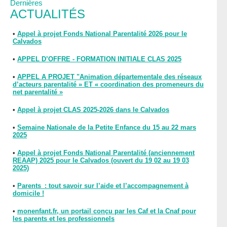
Dernières
ACTUALITÉS
•
Appel à projet Fonds National Parentalité 2026 pour le
Calvados
•
APPEL D’OFFRE - FORMATION INITIALE CLAS 2025
•
APPEL A PROJET "Animation départementale des réseaux
d’acteurs parentalité » ET « coordination des promeneurs du
net parentalité »
•
Appel à projet CLAS 2025-2026 dans le Calvados
•
Semaine Nationale de la Petite Enfance du 15 au 22 mars
2025
•
Appel à projet Fonds National Parentalité (anciennement
REAAP) 2025 pour le Calvados (ouvert du 19 02 au 19 03
2025)
•
Parents : tout savoir sur l’aide et l’accompagnement à
domicile !
•
monenfant.fr, un portail conçu par les Caf et la Cnaf pour
les parents et les professionnels