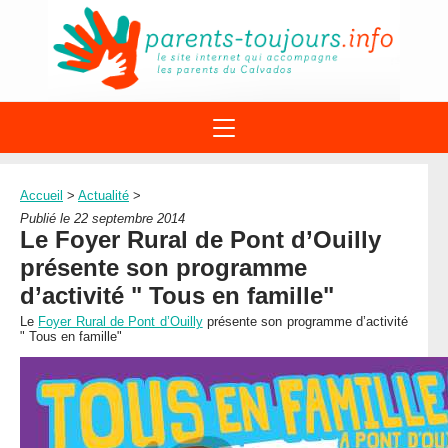
ACTIONS
APPELS A PROJET
Accueil
>
Actualité
>
STRUCTURES
DISPOSITIFS PARENTALITÉ
Publié le 22 septembre 2014
À PROPOS DU REAAP
Le Foyer Rural de Pont d’Ouilly
SITES INTERNET
DOCUMENTS
présente son programme
1ÈRE VISITE
NUMÉROS VERTS
FORMATIONS
d’activité " Tous en famille"
ACTUALITÉ
LEXIQUE
Le
Foyer Rural de Pont d’Ouilly
présente son programme d’activité
AGENDA
" Tous en famille"
LETTRES D’INFO
MENTIONS LÉGALES
CONTACT