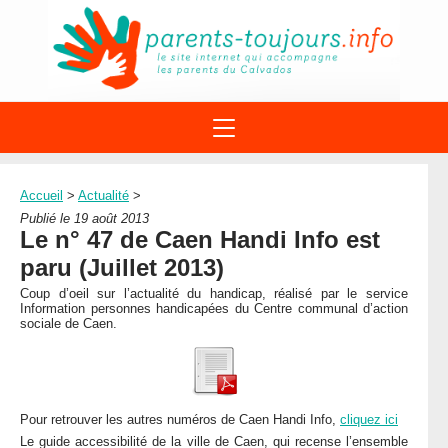
ACTIONS
APPELS A PROJET
Accueil
>
Actualité
>
STRUCTURES
DISPOSITIFS PARENTALITÉ
Publié le 19 août 2013
À PROPOS DU REAAP
Le n° 47 de Caen Handi Info est
SITES INTERNET
DOCUMENTS
paru (Juillet 2013)
1ÈRE VISITE
NUMÉROS VERTS
FORMATIONS
Coup d’oeil sur l’actualité du handicap, réalisé par le service
ACTUALITÉ
LEXIQUE
Information personnes handicapées du Centre communal d’action
sociale de Caen.
AGENDA
LETTRES D’INFO
MENTIONS LÉGALES
CONTACT
Pour retrouver les autres numéros de Caen Handi Info,
cliquez ici
Le guide accessibilité de la ville de Caen, qui recense l’ensemble