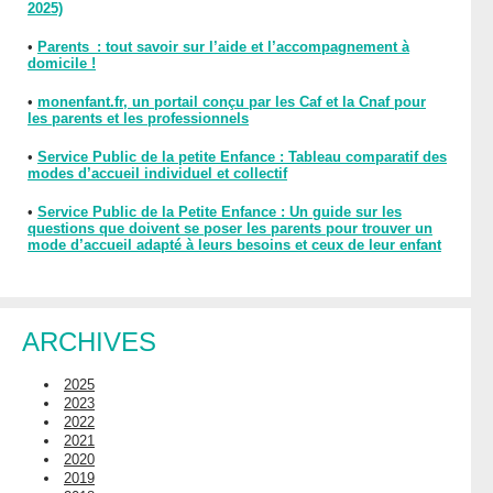
2025)
•
Parents : tout savoir sur l’aide et l’accompagnement à
domicile !
•
monenfant.fr, un portail conçu par les Caf et la Cnaf pour
les parents et les professionnels
•
Service Public de la petite Enfance : Tableau comparatif des
modes d’accueil individuel et collectif
•
Service Public de la Petite Enfance : Un guide sur les
questions que doivent se poser les parents pour trouver un
mode d’accueil adapté à leurs besoins et ceux de leur enfant
ARCHIVES
2025
2023
2022
2021
2020
2019