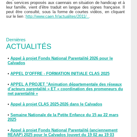
des services proposés aux caennais en situation de handicap et à
leur famille, vient d’être traduit en langue des signes française. Il
peut être consulté, sous la forme de courtes vidéos, en cliquant
sur le lien :
http://www.caen.fr/actualites/2011/..
.
Dernières
ACTUALITÉS
•
Appel à projet Fonds National Parentalité 2026 pour le
Calvados
•
APPEL D’OFFRE - FORMATION INITIALE CLAS 2025
•
APPEL A PROJET "Animation départementale des réseaux
d’acteurs parentalité » ET « coordination des promeneurs du
net parentalité »
•
Appel à projet CLAS 2025-2026 dans le Calvados
•
Semaine Nationale de la Petite Enfance du 15 au 22 mars
2025
•
Appel à projet Fonds National Parentalité (anciennement
REAAP) 2025 pour le Calvados (ouvert du 19 02 au 19 03