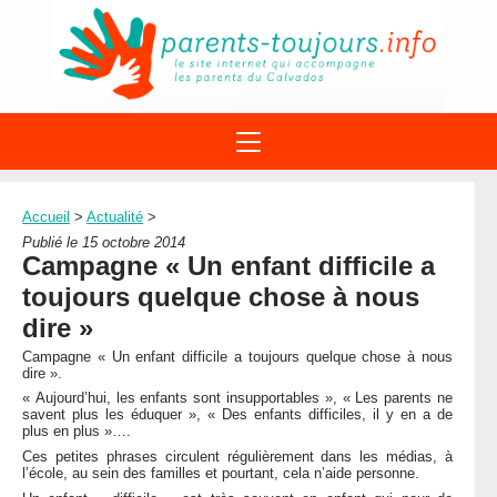
ACTIONS
APPELS A PROJET
Accueil
>
Actualité
>
STRUCTURES
DISPOSITIFS PARENTALITÉ
Publié le 15 octobre 2014
À PROPOS DU REAAP
Campagne « Un enfant difficile a
SITES INTERNET
DOCUMENTS
toujours quelque chose à nous
1ÈRE VISITE
NUMÉROS VERTS
FORMATIONS
dire »
ACTUALITÉ
LEXIQUE
Campagne « Un enfant difficile a toujours quelque chose à nous
AGENDA
dire ».
LETTRES D’INFO
« Aujourd’hui, les enfants sont insupportables », « Les parents ne
MENTIONS LÉGALES
savent plus les éduquer », « Des enfants difficiles, il y en a de
plus en plus »….
CONTACT
Ces petites phrases circulent régulièrement dans les médias, à
l’école, au sein des familles et pourtant, cela n’aide personne.