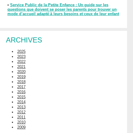
•
Service Public de la Petite Enfance : Un guide sur les
questions que doivent se poser les parents pour trouver un
mode d’accueil adapté à leurs besoins et ceux de leur enfant
ARCHIVES
2025
2023
2022
2021
2020
2019
2018
2017
2016
2015
2014
2013
2012
2011
2010
2009