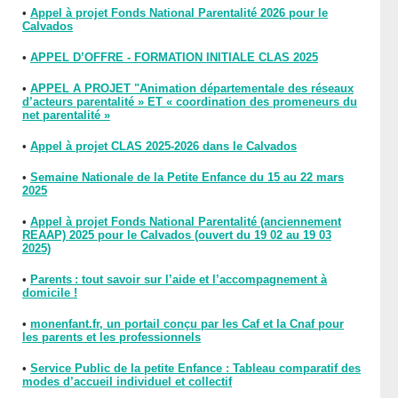
•
Appel à projet Fonds National Parentalité 2026 pour le
Calvados
•
APPEL D’OFFRE - FORMATION INITIALE CLAS 2025
•
APPEL A PROJET "Animation départementale des réseaux
d’acteurs parentalité » ET « coordination des promeneurs du
net parentalité »
•
Appel à projet CLAS 2025-2026 dans le Calvados
•
Semaine Nationale de la Petite Enfance du 15 au 22 mars
2025
•
Appel à projet Fonds National Parentalité (anciennement
REAAP) 2025 pour le Calvados (ouvert du 19 02 au 19 03
2025)
•
Parents : tout savoir sur l’aide et l’accompagnement à
domicile !
•
monenfant.fr, un portail conçu par les Caf et la Cnaf pour
les parents et les professionnels
•
Service Public de la petite Enfance : Tableau comparatif des
modes d’accueil individuel et collectif