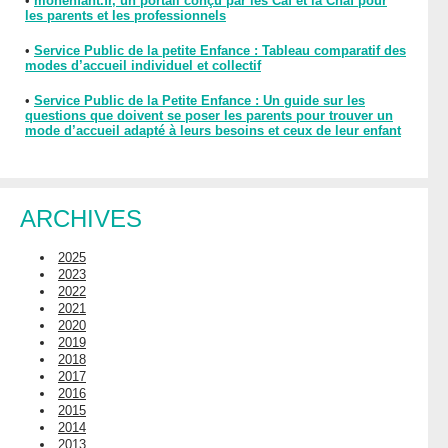
•
monenfant.fr, un portail conçu par les Caf et la Cnaf pour
les parents et les professionnels
•
Service Public de la petite Enfance : Tableau comparatif des
modes d’accueil individuel et collectif
•
Service Public de la Petite Enfance : Un guide sur les
questions que doivent se poser les parents pour trouver un
mode d’accueil adapté à leurs besoins et ceux de leur enfant
ARCHIVES
2025
2023
2022
2021
2020
2019
2018
2017
2016
2015
2014
2013