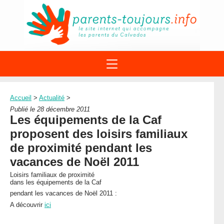
ACTIONS
APPELS A PROJET
Accueil
>
Actualité
>
STRUCTURES
DISPOSITIFS PARENTALITÉ
Publié le 28 décembre 2011
À PROPOS DU REAAP
Les équipements de la Caf
SITES INTERNET
DOCUMENTS
proposent des loisirs familiaux
1ÈRE VISITE
NUMÉROS VERTS
FORMATIONS
de proximité pendant les
ACTUALITÉ
LEXIQUE
vacances de Noël 2011
AGENDA
LETTRES D’INFO
Loisirs familiaux de proximité
dans les équipements de la Caf
MENTIONS LÉGALES
pendant les vacances de Noël 2011 :
CONTACT
A découvrir
ici