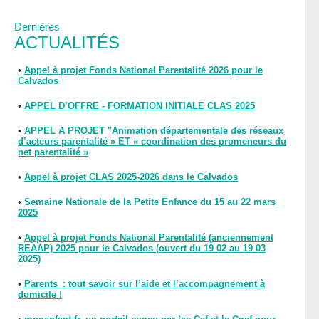
Dernières
ACTUALITÉS
•
Appel à projet Fonds National Parentalité 2026 pour le
Calvados
•
APPEL D’OFFRE - FORMATION INITIALE CLAS 2025
•
APPEL A PROJET "Animation départementale des réseaux
d’acteurs parentalité » ET « coordination des promeneurs du
net parentalité »
•
Appel à projet CLAS 2025-2026 dans le Calvados
•
Semaine Nationale de la Petite Enfance du 15 au 22 mars
2025
•
Appel à projet Fonds National Parentalité (anciennement
REAAP) 2025 pour le Calvados (ouvert du 19 02 au 19 03
2025)
•
Parents : tout savoir sur l’aide et l’accompagnement à
domicile !