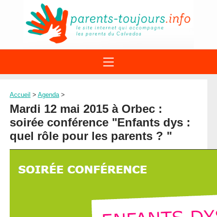
ACTIONS
APPELS A PROJET
Accueil
>
Agenda
>
STRUCTURES
DISPOSITIFS PARENTALITÉ
Mardi 12 mai 2015 à Orbec :
À PROPOS DU REAAP
SITES INTERNET
soirée conférence "Enfants dys :
DOCUMENTS
1ÈRE VISITE
NUMÉROS VERTS
quel rôle pour les parents ? "
FORMATIONS
ACTUALITÉ
LEXIQUE
AGENDA
LETTRES D’INFO
MENTIONS LÉGALES
CONTACT