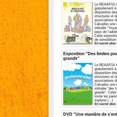
Le REAAP14 
gratuitement à 
disposition de
structures et 
associations d
Calvados une 
intitulée "Voy
pays de l’adol
Cette expositi
de sensibiliser 
En savoir plus 
Exposition "Des limites po
grandir"
Le REAAP14 
gratuitement à 
disposition de
structures et 
associations d
Calvados une 
intitulée "des 
grandir". Cette
invite les pare
explorer (...)
En savoir plus 
DVD "Une manière de s’ent