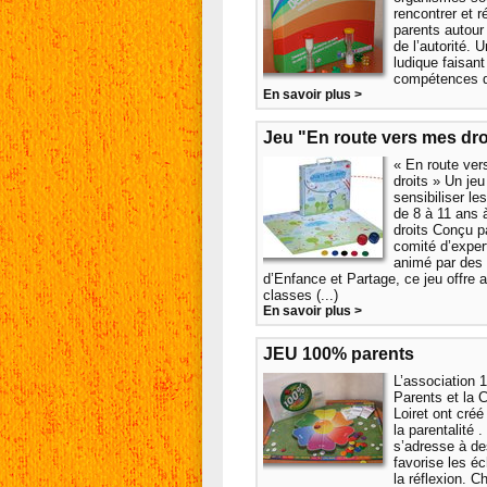
rencontrer et r
parents autour
de l’autorité. U
ludique faisan
compétences de
En savoir plus >
Jeu "En route vers mes dro
« En route ve
droits » Un jeu
sensibiliser le
de 8 à 11 ans 
droits Conçu p
comité d’exper
animé par des
d’Enfance et Partage, ce jeu offre 
classes (...)
En savoir plus >
JEU 100% parents
L’association
Parents et la 
Loiret ont créé
la parentalité .
s’adresse à de
favorise les é
la réflexion. 