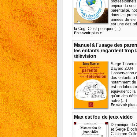
professionnels
enjeux du sout
parentalité, n
dans les premi
années de vie 
est une des pri
la Cog. C’est pourquoi (...)
En savoir plus >
Manuel à l’usage des paren
les enfants regardent trop l
télévision
Serge Tisseron
Bayard 2004
L’observation 
des enfants à l
notamment du t
est un laborat
équivalent : la
qu’un des défi
notre (...)
En savoir plus 
Max est fou de jeux vidéo
Dominique de 
et Serge Bloch
Calligram Coll