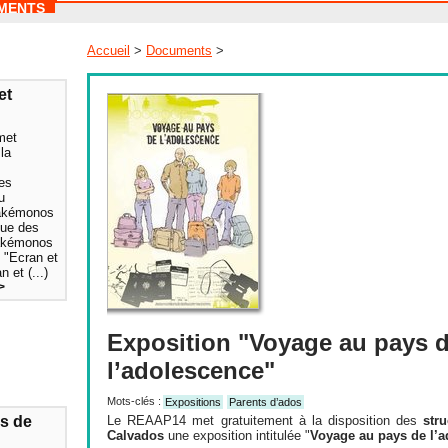
MENTS
Accueil
>
Documents
>
et
met
la
s
des
u
kakémonos
que des
kakémonos
 "Ecran et
 et (...)
>
Exposition "Voyage au pays 
l’adolescence"
Mots-clés :
Expositions
Parents d’ados
s de
Le REAAP14 met gratuitement à la disposition des
str
Calvados
une exposition intitulée "
Voyage au pays de l’