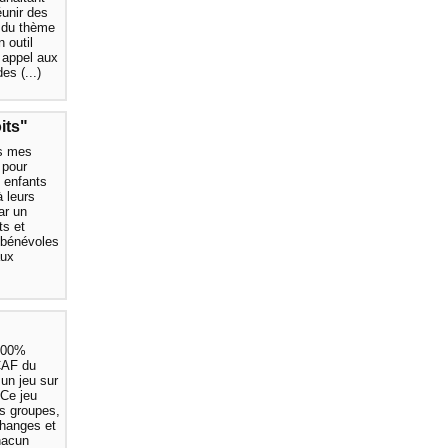
éunir des
 du thème
n outil
t appel aux
s (...)
its"
rs mes
 pour
s enfants
à leurs
ar un
ts et
 bénévoles
aux
 100%
CAF du
 un jeu sur
 Ce jeu
s groupes,
changes et
Chacun