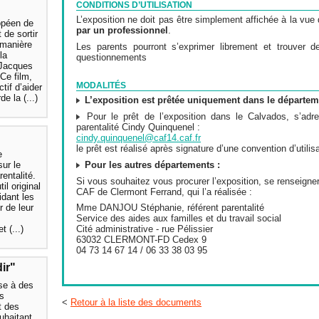
CONDITIONS D’UTILISATION
L’exposition ne doit pas être simplement affichée à la vue 
opéen de
par un professionnel
.
 de sortir
 manière
Les parents pourront s’exprimer librement et trouver 
la
questionnements
 Jacques
Ce film,
MODALITÉS
tif d’aider
e la (...)
L’exposition est prêtée uniquement dans le départe
Pour le prêt de l’exposition dans le Calvados, s’adre
parentalité Cindy Quinquenel :
cindy.quinquenel@caf14.caf.fr
le prêt est réalisé après signature d’une convention d’utilis
e
Pour les autres départements :
sur le
entalité.
Si vous souhaitez vous procurer l’exposition, se renseigne
til original
CAF de Clermont Ferrand, qui l’a réalisée :
idant les
r de leur
Mme DANJOU Stéphanie, référent parentalité
Service des aides aux familles et du travail social
t (...)
Cité administrative - rue Pélissier
63032 CLERMONT-FD Cedex 9
04 73 14 67 14 / 06 33 38 03 95
ir"
se à des
es
<
Retour à la liste des documents
t des
uhaitant