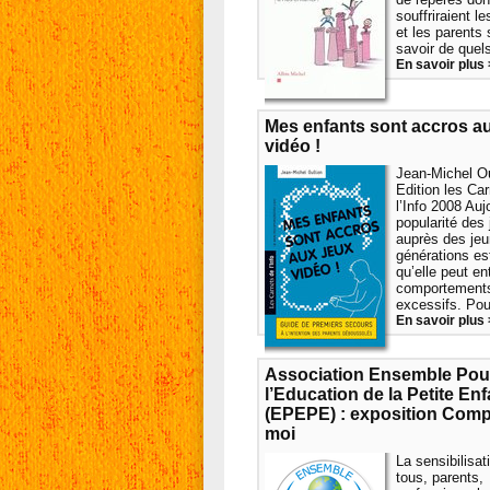
souffriraient l
et les parents
savoir de quels 
En savoir plus 
Mes enfants sont accros a
vidéo !
Jean-Michel Ou
Edition les Ca
l’Info 2008 Aujo
popularité des
auprès des je
générations est
qu’elle peut en
comportement
excessifs. Pour
En savoir plus 
Association Ensemble Pou
l’Education de la Petite En
(EPEPE) : exposition Com
moi
La sensibilisat
tous, parents,