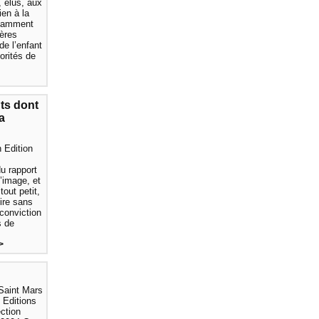
, élus, aux
ien à la
otamment
ères
de l’enfant
orités de
ts dont
a
 Edition
du rapport
’image, et
out petit,
oire sans
 conviction
s de
>
Saint Mars
 Editions
ection