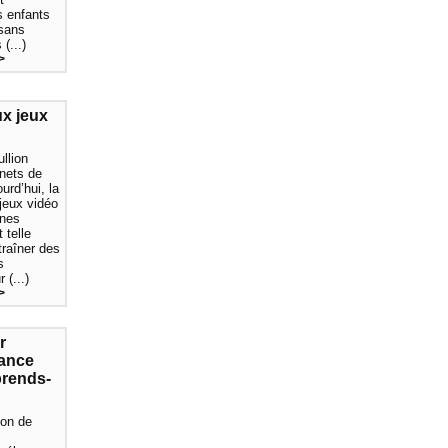
es enfants
 sans
(...)
>
ux jeux
llion
rnets de
urd’hui, la
 jeux vidéo
unes
 telle
traîner des
s
 (...)
>
r
fance
prends-
ion de