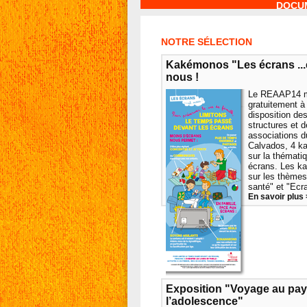
DOCU
NOTRE SÉLECTION
Kakémonos "Les écrans ...
nous !
Le REAAP14 
gratuitement à 
disposition de
structures et 
associations d
Calvados, 4 
sur la thémati
écrans. Les 
sur les thèmes
santé" et "Ecran
En savoir plus 
Exposition "Voyage au pay
l’adolescence"