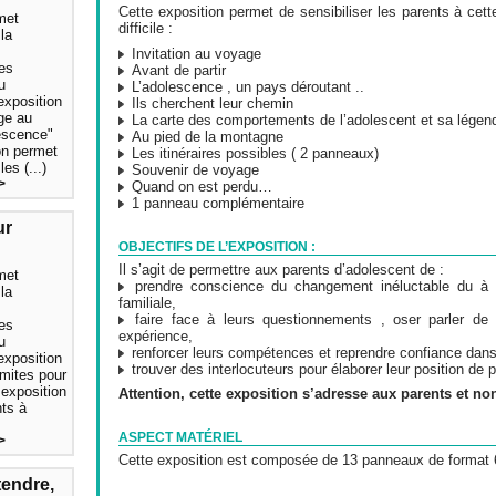
Cette exposition permet de sensibiliser les parents à c
met
difficile :
la
s
Invitation au voyage
des
Avant de partir
u
L’adolescence , un pays déroutant ..
exposition
Ils cherchent leur chemin
age au
La carte des comportements de l’adolescent et sa légen
escence"
Au pied de la montagne
on permet
Les itinéraires possibles ( 2 panneaux)
les (...)
Souvenir de voyage
>
Quand on est perdu…
1 panneau complémentaire
ur
OBJECTIFS DE L’EXPOSITION :
Il s’agit de permettre aux parents d’adolescent de :
met
prendre conscience du changement inéluctable du à c
la
familiale,
s
faire face à leurs questionnements , oser parler de l
des
expérience,
u
renforcer leurs compétences et reprendre confiance dans
exposition
trouver des interlocuteurs pour élaborer leur position de 
limites pour
 exposition
Attention, cette exposition s’adresse aux parents et n
nts à
ASPECT MATÉRIEL
>
Cette exposition est composée de 13 panneaux de forma
endre,