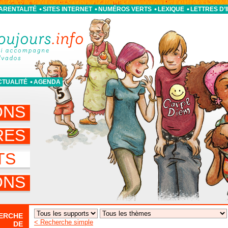
PARENTALITÉ
SITES INTERNET
NUMÉROS VERTS
LEXIQUE
LETTRES D’
CTUALITÉ
AGENDA
ONS
RES
TS
ONS
ERCHE
< Recherche simple
DE