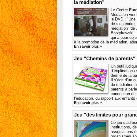
la médiation"
Le Centre Eur
Médiation vient
le DVD : "Une
de s’entendre, 
médiation" de
Borzykowski . 
qui a pour objec
à la promotion de la médiation, abord
En savoir plus >
Jeu "Chemins de parents"
Un outil ludiqu
d’explications 
thème de la par
Il s’agit d’un ou
de médiation a
parents à parle
conception de
l’éducation, du rapport aux enfants e
En savoir plus >
Jeu "des limites pour grand
Ce jeu s’adres
institutions, d
associations e
organismes so