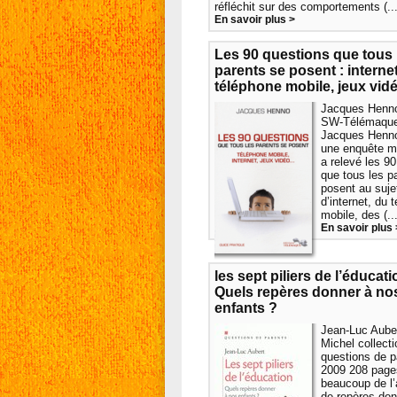
réfléchit sur des comportements (...
En savoir plus >
Les 90 questions que tous 
parents se posent : internet
téléphone mobile, jeux vidé
Jacques Henno
SW-Télémaque
Jacques Henn
une enquête m
a relevé les 9
que tous les p
posent au suje
d’internet, du 
mobile, des (...
En savoir plus 
les sept piliers de l’éducati
Quels repères donner à no
enfants ?
Jean-Luc Auber
Michel collecti
questions de p
2009 208 page
beaucoup de l
de repères don