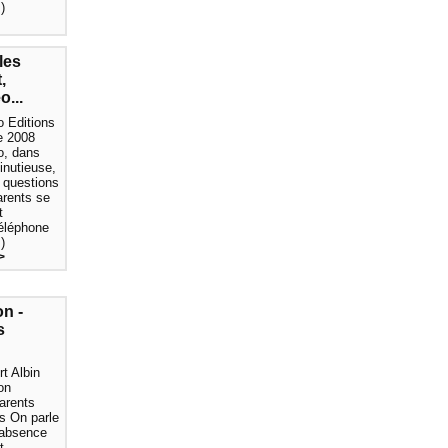
)
les
,
o...
 Editions
 2008
o, dans
inutieuse,
0 questions
arents se
t
téléphone
)
>
on -
s
t Albin
on
arents
s On parle
’absence
t