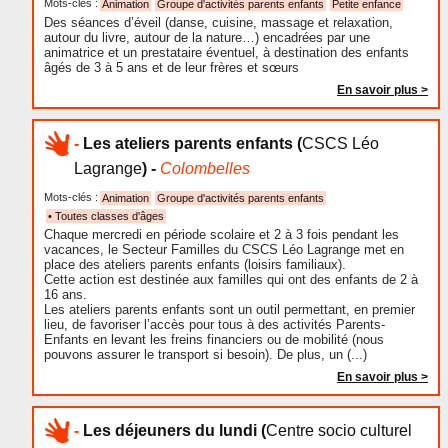
Mots-clés :
Animation
Groupe d'activités parents enfants
Petite enfance
Des séances d’éveil (danse, cuisine, massage et relaxation,
autour du livre, autour de la nature…) encadrées par une
animatrice et un prestataire éventuel, à destination des enfants
âgés de 3 à 5 ans et de leur frères et sœurs
En savoir plus >
-
Les ateliers parents enfants
(
CSCS Léo
Lagrange
) -
Colombelles
Mots-clés :
Animation
Groupe d'activités parents enfants
• Toutes classes d'âges
Chaque mercredi en période scolaire et 2 à 3 fois pendant les
vacances, le Secteur Familles du CSCS Léo Lagrange met en
place des ateliers parents enfants (loisirs familiaux).
Cette action est destinée aux familles qui ont des enfants de 2 à
16 ans.
Les ateliers parents enfants sont un outil permettant, en premier
lieu, de favoriser l’accès pour tous à des activités Parents-
Enfants en levant les freins financiers ou de mobilité (nous
pouvons assurer le transport si besoin). De plus, un (...)
En savoir plus >
-
Les déjeuners du lundi
(
Centre socio culturel