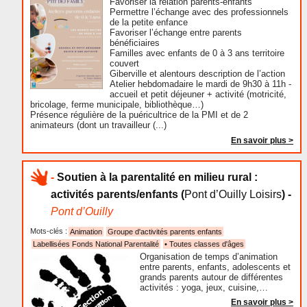
Favoriser la relation parents-enfants
Permettre l’échange avec des professionnels
de la petite enfance
Favoriser l’échange entre parents
bénéficiaires
Familles avec enfants de 0 à 3 ans territoire
couvert
Giberville et alentours description de l’action
Atelier hebdomadaire le mardi de 9h30 à 11h -
accueil et petit déjeuner + activité (motricité,
bricolage, ferme municipale, bibliothèque…)
Présence régulière de la puéricultrice de la PMI et de 2
animateurs (dont un travailleur (...)
En savoir plus >
-
Soutien à la parentalité en milieu rural :
activités parents/enfants
(
Pont d’Ouilly Loisirs
) -
Pont d’Ouilly
Mots-clés :
Animation
Groupe d'activités parents enfants
Labellisées Fonds National Parentalité
• Toutes classes d'âges
Organisation de temps d’animation
entre parents, enfants, adolescents et
grands parents autour de différentes
activités : yoga, jeux, cuisine,…
En savoir plus >