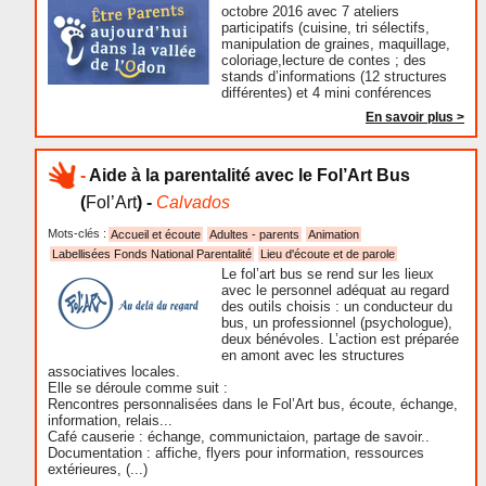
octobre 2016 avec 7 ateliers
participatifs (cuisine, tri sélectifs,
manipulation de graines, maquillage,
coloriage,lecture de contes ; des
stands d’informations (12 structures
différentes) et 4 mini conférences
En savoir plus >
-
Aide à la parentalité avec le Fol’Art Bus
(
Fol’Art
) -
Calvados
Mots-clés :
Accueil et écoute
Adultes - parents
Animation
Labellisées Fonds National Parentalité
Lieu d'écoute et de parole
Le fol’art bus se rend sur les lieux
avec le personnel adéquat au regard
des outils choisis : un conducteur du
bus, un professionnel (psychologue),
deux bénévoles. L’action est préparée
en amont avec les structures
associatives locales.
Elle se déroule comme suit :
Rencontres personnalisées dans le Fol’Art bus, écoute, échange,
information, relais...
Café causerie : échange, communictaion, partage de savoir..
Documentation : affiche, flyers pour information, ressources
extérieures, (...)