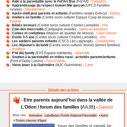
-
Aide à la parentalité avec le Fol’Art Bus
(
Fol’Art
) -
Calvados
-
Apprentissage du respect mutuel fille garçon
(
UFCS Familles
rurales
) -
Département
-
Après-midi jeux parents et enfants
(
Familles rurales Evrecy
) -
Evrecy
-
Ateliers en famille
(
Centre socio culturel Espace Coup de pouce
) -
Falaise
-
Bébés lecteurs
(
Centre socio culturel Charles Lemaitre
) -
Vire
-
Colo des mercredis
(
Campagne vivante
) -
Sallen et alentours
-
Contes et comptines
(
Maison de quartier de Venoix
) -
Caen Venoix
-
Eveils 3-5 ans
(
Centre socio culturel Charles Lemaitre
) -
Vire
-
Les ateliers parents enfants
(
CSCS Léo Lagrange
) -
Colombelles
-
Les déjeuners du lundi
(
Centre socio culturel Jeunes séniors familles
)
-
Honfleur
-
P’tit déj family
(
EVS Espace habitants
) -
Giberville
-
Soutien à la parentalité en milieu rural : activités parents/enfants
(
Pont d’Ouilly Loisirs
) -
Pont d’Ouilly
-
Viens jouer à la Guérinière
(
MJC Guérinière
) -
Caen
Détails des actions
-
Etre parents aujourd’hui dans la vallée de
L’Odon / forum des familles
(
AAJB
) -
Gavrus
Mots-clés :
Animation
Labellisées Fonds National Parentalité
• Autre
• Toutes classes d'âges
forum des familles le samedi 1er