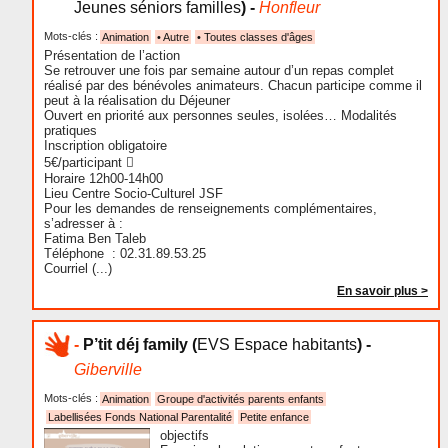
Jeunes séniors familles
) -
Honfleur
Mots-clés :
Animation
• Autre
• Toutes classes d'âges
Présentation de l’action
Se retrouver une fois par semaine autour d’un repas complet
réalisé par des bénévoles animateurs. Chacun participe comme il
peut à la réalisation du Déjeuner
Ouvert en priorité aux personnes seules, isolées… Modalités
pratiques
Inscription obligatoire
5€/participant 
Horaire 12h00-14h00
Lieu Centre Socio-Culturel JSF
Pour les demandes de renseignements complémentaires,
s’adresser à :
Fatima Ben Taleb
Téléphone : 02.31.89.53.25
Courriel (...)
En savoir plus >
-
P’tit déj family
(
EVS Espace habitants
) -
Giberville
Mots-clés :
Animation
Groupe d'activités parents enfants
Labellisées Fonds National Parentalité
Petite enfance
objectifs