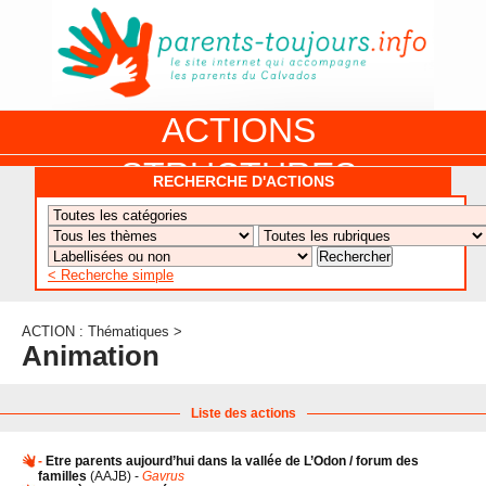
ACTIONS
STRUCTURES
RECHERCHE D'ACTIONS
APPELS A PROJET
DOCUMENTS
DISPOSITIFS PARENTALITÉ
À PROPOS DU REAAP
FORMATIONS
SITES INTERNET
< Recherche simple
1ÈRE VISITE
NUMÉROS VERTS
ACTUALITÉ
ACTION : Thématiques >
LEXIQUE
Animation
AGENDA
LETTRES D’INFO
MENTIONS LÉGALES
Liste des actions
CONTACT
-
Etre parents aujourd’hui dans la vallée de L’Odon / forum des
familles
(
AAJB
) -
Gavrus