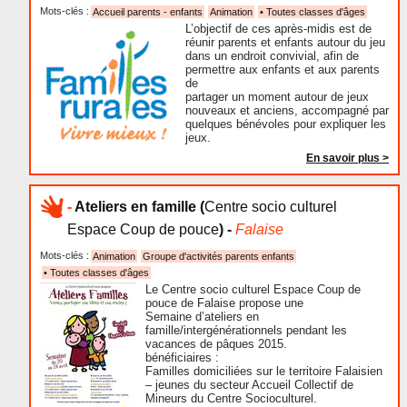
Mots-clés :
Accueil parents - enfants
Animation
• Toutes classes d'âges
L’objectif de ces après-midis est de
réunir parents et enfants autour du jeu
dans un endroit convivial, afin de
permettre aux enfants et aux parents
de
partager un moment autour de jeux
nouveaux et anciens, accompagné par
quelques bénévoles pour expliquer les
jeux.
En savoir plus >
-
Ateliers en famille
(
Centre socio culturel
Espace Coup de pouce
) -
Falaise
Mots-clés :
Animation
Groupe d'activités parents enfants
• Toutes classes d'âges
Le Centre socio culturel Espace Coup de
pouce de Falaise propose une
Semaine d’ateliers en
famille/intergénérationnels pendant les
vacances de pâques 2015.
bénéficiaires :
Familles domiciliées sur le territoire Falaisien
– jeunes du secteur Accueil Collectif de
Mineurs du Centre Socioculturel.