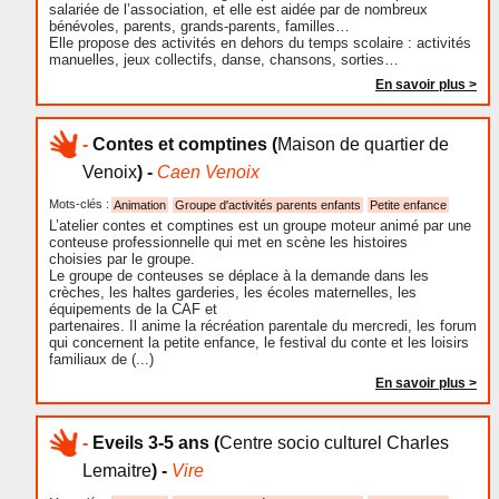
salariée de l’association, et elle est aidée par de nombreux
bénévoles, parents, grands-parents, familles…
Elle propose des activités en dehors du temps scolaire : activités
manuelles, jeux collectifs, danse, chansons, sorties…
En savoir plus >
-
Contes et comptines
(
Maison de quartier de
Venoix
) -
Caen Venoix
Mots-clés :
Animation
Groupe d'activités parents enfants
Petite enfance
L’atelier contes et comptines est un groupe moteur animé par une
conteuse professionnelle qui met en scène les histoires
choisies par le groupe.
Le groupe de conteuses se déplace à la demande dans les
crèches, les haltes garderies, les écoles maternelles, les
équipements de la CAF et
partenaires. Il anime la récréation parentale du mercredi, les forum
qui concernent la petite enfance, le festival du conte et les loisirs
familiaux de (...)
En savoir plus >
-
Eveils 3-5 ans
(
Centre socio culturel Charles
Lemaitre
) -
Vire