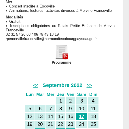
Mer
Concert insolite à Escoville
Animations, lectures, activités diverses à Merville-Franceville
Modalités
Gratuit
Inscriptions obligatoires au Relais Petite Enfance de Merville-
Franceville
02 31 57 26 63 / 06 79 49 18 19
rpemervillefranceville@normandiecabourgpaysdauge.fr
Programme
Septembre 2022
<<
>>
Lun
Mar
Mer
Jeu
Ven
Sam
Dim
1
2
3
4
5
6
7
8
9
10
11
12
13
14
15
16
17
18
19
20
21
22
23
24
25