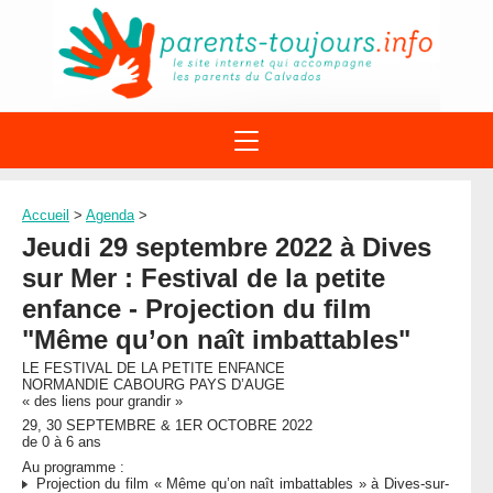
ACTIONS
APPELS A PROJET
Accueil
>
Agenda
>
STRUCTURES
DISPOSITIFS PARENTALITÉ
Jeudi 29 septembre 2022 à Dives
À PROPOS DU REAAP
SITES INTERNET
sur Mer : Festival de la petite
DOCUMENTS
1ÈRE VISITE
NUMÉROS VERTS
enfance - Projection du film
FORMATIONS
ACTUALITÉ
"Même qu’on naît imbattables"
LEXIQUE
AGENDA
LE FESTIVAL DE LA PETITE ENFANCE
LETTRES D’INFO
NORMANDIE CABOURG PAYS D’AUGE
« des liens pour grandir »
MENTIONS LÉGALES
29, 30 SEPTEMBRE & 1ER OCTOBRE 2022
CONTACT
de 0 à 6 ans
Au programme :
Projection du film « Même qu’on naît imbattables » à Dives-sur-